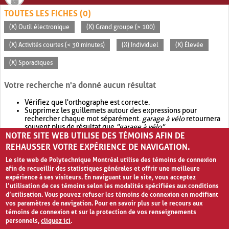
TOUTES LES FICHES (0)
(X) Outil électronique
(X) Grand groupe (> 100)
(X) Activités courtes (< 30 minutes)
(X) Individuel
(X) Élevée
(X) Sporadiques
Votre recherche n'a donné aucun résultat
Vérifiez que l'orthographe est correcte.
Supprimez les guillemets autour des expressions pour
rechercher chaque mot séparément.
garage à vélo
retournera
souvent plus de résultat que
"garage à vélo"
.
NOTRE SITE WEB UTILISE DES TÉMOINS AFIN DE
Envisagez d'élargir votre recherche avec
OR
.
garage OR vélo
retournera souvent plus de résultat que
garage à vélo
.
REHAUSSER VOTRE EXPÉRIENCE DE NAVIGATION.
Le site web de Polytechnique Montréal utilise des témoins de connexion
afin de recueillir des statistiques générales et offrir une meilleure
expérience à ses visiteurs. En naviguant sur le site, vous acceptez
l’utilisation de ces témoins selon les modalités spécifiées aux conditions
d’utilisation. Vous pouvez refuser les témoins de connexion en modifiant
vos paramètres de navigation. Pour en savoir plus sur le recours aux
témoins de connexion et sur la protection de vos renseignements
personnels,
cliquez ici
.
Avis de confidentialité et conditions d’utilisation