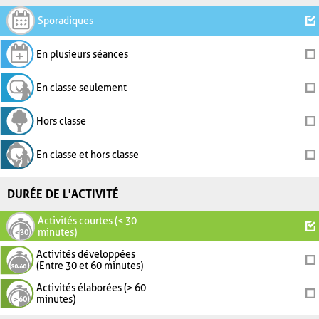
Sporadiques
En plusieurs séances
En classe seulement
Hors classe
En classe et hors classe
DURÉE DE L'ACTIVITÉ
Activités courtes (< 30
minutes)
Activités développées
(Entre 30 et 60 minutes)
Activités élaborées (> 60
minutes)