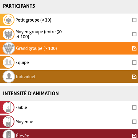
PARTICIPANTS
Petit groupe (< 30)
Moyen groupe (entre 30
et 100)
Grand groupe (> 100)
Équipe
Individuel
INTENSITÉ D'ANIMATION
Faible
Moyenne
Élevée