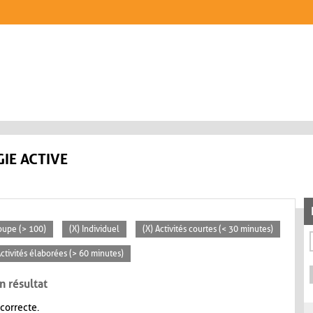
IE ACTIVE
oupe (> 100)
(X) Individuel
(X) Activités courtes (< 30 minutes)
Activités élaborées (> 60 minutes)
n résultat
 correcte.