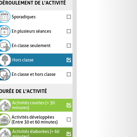
DÉROULEMENT DE L'ACTIVITÉ
Sporadiques
En plusieurs séances
En classe seulement
Hors classe
En classe et hors classe
DURÉE DE L'ACTIVITÉ
Activités courtes (< 30
minutes)
Activités développées
(Entre 30 et 60 minutes)
Activités élaborées (> 60
minutes)