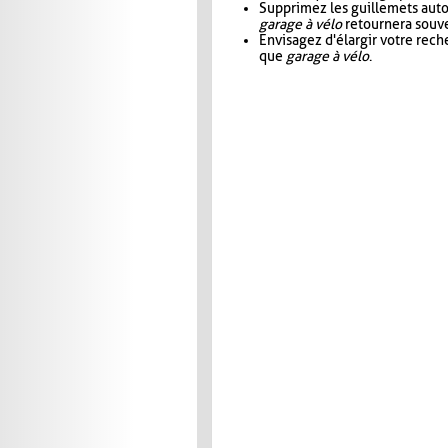
Supprimez les guillemets aut
garage à vélo
retournera souve
Envisagez d'élargir votre rec
que
garage à vélo
.