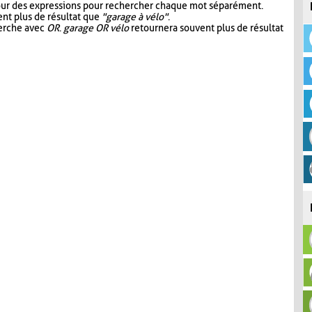
our des expressions pour rechercher chaque mot séparément.
nt plus de résultat que
"garage à vélo"
.
herche avec
OR
.
garage OR vélo
retournera souvent plus de résultat