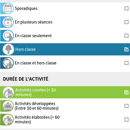
Sporadiques
En plusieurs séances
En classe seulement
Hors classe
En classe et hors classe
DURÉE DE L'ACTIVITÉ
Activités courtes (< 30
minutes)
Activités développées
(Entre 30 et 60 minutes)
Activités élaborées (> 60
minutes)