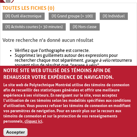
TOUTES LES FICHES (0)
(X) Outil électronique
(X) Grand groupe (> 100)
(X) Individuel
(X) Activités courtes (< 30 minutes)
(X) Hors classe
Votre recherche n'a donné aucun résultat
Vérifiez que l'orthographe est correcte.
Supprimez les guillemets autour des expressions pour
rechercher chaque mot séparément.
garage à vélo
retournera
souvent plus de résultat que
"garage à vélo"
.
NOTRE SITE WEB UTILISE DES TÉMOINS AFIN DE
Envisagez d'élargir votre recherche avec
OR
.
garage OR vélo
retournera souvent plus de résultat que
garage à vélo
.
REHAUSSER VOTRE EXPÉRIENCE DE NAVIGATION.
Le site web de Polytechnique Montréal utilise des témoins de connexion
afin de recueillir des statistiques générales et offrir une meilleure
expérience à ses visiteurs. En naviguant sur le site, vous acceptez
l’utilisation de ces témoins selon les modalités spécifiées aux conditions
d’utilisation. Vous pouvez refuser les témoins de connexion en modifiant
vos paramètres de navigation. Pour en savoir plus sur le recours aux
témoins de connexion et sur la protection de vos renseignements
personnels,
cliquez ici
.
Avis de confidentialité et conditions d’utilisation
Accepter