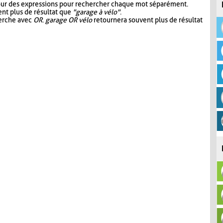
our des expressions pour rechercher chaque mot séparément.
nt plus de résultat que
"garage à vélo"
.
herche avec
OR
.
garage OR vélo
retournera souvent plus de résultat