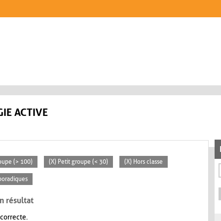
IE ACTIVE
oupe (> 100)
(X) Petit groupe (< 30)
(X) Hors classe
poradiques
n résultat
 correcte.