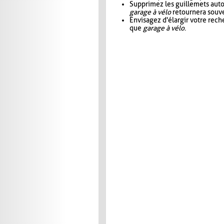
Supprimez les guillemets aut
garage à vélo
retournera souve
Envisagez d'élargir votre rec
que
garage à vélo
.