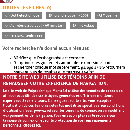
TOUTES LES FICHES (0)
(X) Outil électronique
(X) Grand groupe (> 100)
(X) Moyenne
(X) Activités élaborées (> 60 minutes)
(X) Individuel
(X) En classe seulement
Votre recherche n'a donné aucun résultat
Vérifiez que l'orthographe est correcte.
Supprimez les guillemets autour des expressions pour
rechercher chaque mot séparément.
garage à vélo
retournera
souvent plus de résultat que
"garage à vélo"
.
NOTRE SITE WEB UTILISE DES TÉMOINS AFIN DE
Envisagez d'élargir votre recherche avec
OR
.
garage OR vélo
retournera souvent plus de résultat que
garage à vélo
.
REHAUSSER VOTRE EXPÉRIENCE DE NAVIGATION.
Le site web de Polytechnique Montréal utilise des témoins de connexion
afin de recueillir des statistiques générales et offrir une meilleure
expérience à ses visiteurs. En naviguant sur le site, vous acceptez
l’utilisation de ces témoins selon les modalités spécifiées aux conditions
d’utilisation. Vous pouvez refuser les témoins de connexion en modifiant
vos paramètres de navigation. Pour en savoir plus sur le recours aux
témoins de connexion et sur la protection de vos renseignements
personnels,
cliquez ici
.
Avis de confidentialité et conditions d’utilisation