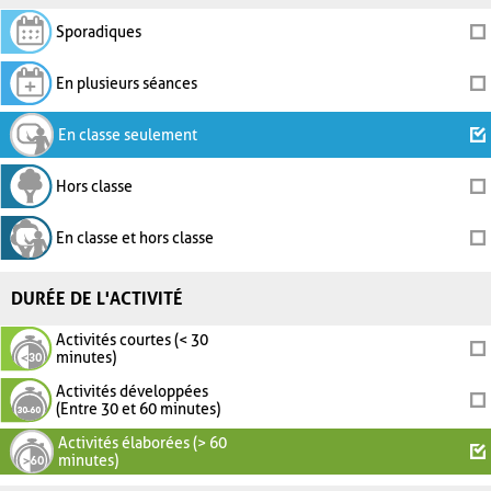
Sporadiques
En plusieurs séances
En classe seulement
Hors classe
En classe et hors classe
DURÉE DE L'ACTIVITÉ
Activités courtes (< 30
minutes)
Activités développées
(Entre 30 et 60 minutes)
Activités élaborées (> 60
minutes)