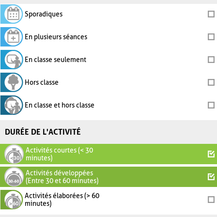
Sporadiques
En plusieurs séances
En classe seulement
Hors classe
En classe et hors classe
DURÉE DE L'ACTIVITÉ
Activités courtes (< 30
minutes)
Activités développées
(Entre 30 et 60 minutes)
Activités élaborées (> 60
minutes)