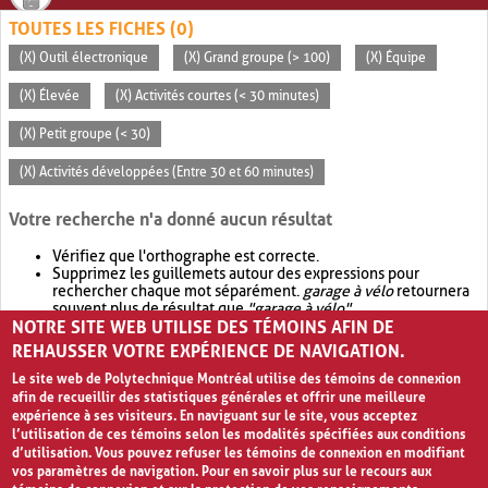
TOUTES LES FICHES (0)
(X) Outil électronique
(X) Grand groupe (> 100)
(X) Équipe
(X) Élevée
(X) Activités courtes (< 30 minutes)
(X) Petit groupe (< 30)
(X) Activités développées (Entre 30 et 60 minutes)
Votre recherche n'a donné aucun résultat
Vérifiez que l'orthographe est correcte.
Supprimez les guillemets autour des expressions pour
rechercher chaque mot séparément.
garage à vélo
retournera
souvent plus de résultat que
"garage à vélo"
.
NOTRE SITE WEB UTILISE DES TÉMOINS AFIN DE
Envisagez d'élargir votre recherche avec
OR
.
garage OR vélo
retournera souvent plus de résultat que
garage à vélo
.
REHAUSSER VOTRE EXPÉRIENCE DE NAVIGATION.
Le site web de Polytechnique Montréal utilise des témoins de connexion
afin de recueillir des statistiques générales et offrir une meilleure
expérience à ses visiteurs. En naviguant sur le site, vous acceptez
l’utilisation de ces témoins selon les modalités spécifiées aux conditions
d’utilisation. Vous pouvez refuser les témoins de connexion en modifiant
vos paramètres de navigation. Pour en savoir plus sur le recours aux