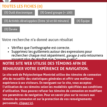
TOUTES LES FICHES (0)
(X) Outil électronique
(X) Grand groupe (> 100)
(X) Activités développées (Entre 30 et 60 minutes)
(X) Équipe
(X) Élevée
Votre recherche n'a donné aucun résultat
Vérifiez que l'orthographe est correcte.
Supprimez les guillemets autour des expressions pour
rechercher chaque mot séparément.
garage à vélo
retournera
souvent plus de résultat que
"garage à vélo"
.
NOTRE SITE WEB UTILISE DES TÉMOINS AFIN DE
Envisagez d'élargir votre recherche avec
OR
.
garage OR vélo
retournera souvent plus de résultat que
garage à vélo
.
REHAUSSER VOTRE EXPÉRIENCE DE NAVIGATION.
Le site web de Polytechnique Montréal utilise des témoins de connexion
afin de recueillir des statistiques générales et offrir une meilleure
expérience à ses visiteurs. En naviguant sur le site, vous acceptez
l’utilisation de ces témoins selon les modalités spécifiées aux conditions
d’utilisation. Vous pouvez refuser les témoins de connexion en modifiant
vos paramètres de navigation. Pour en savoir plus sur le recours aux
témoins de connexion et sur la protection de vos renseignements
personnels,
cliquez ici
.
Avis de confidentialité et conditions d’utilisation