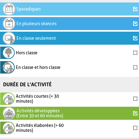
Sporadiques
En plusieurs séances
En classe seulement
Hors classe
En classe et hors classe
DURÉE DE L'ACTIVITÉ
Activités courtes (< 30
minutes)
Activités développées
(Entre 30 et 60 minutes)
Activités élaborées (> 60
minutes)