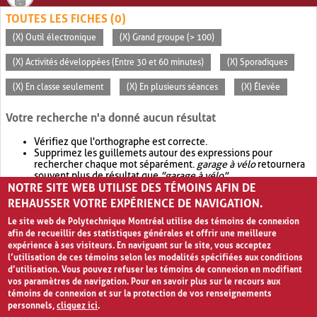
TOUTES LES FICHES (0)
(X) Outil électronique
(X) Grand groupe (> 100)
(X) Activités développées (Entre 30 et 60 minutes)
(X) Sporadiques
(X) En classe seulement
(X) En plusieurs séances
(X) Élevée
Votre recherche n'a donné aucun résultat
Vérifiez que l'orthographe est correcte.
Supprimez les guillemets autour des expressions pour
rechercher chaque mot séparément.
garage à vélo
retournera
souvent plus de résultat que
"garage à vélo"
.
NOTRE SITE WEB UTILISE DES TÉMOINS AFIN DE
Envisagez d'élargir votre recherche avec
OR
.
garage OR vélo
retournera souvent plus de résultat que
garage à vélo
.
REHAUSSER VOTRE EXPÉRIENCE DE NAVIGATION.
Le site web de Polytechnique Montréal utilise des témoins de connexion
afin de recueillir des statistiques générales et offrir une meilleure
expérience à ses visiteurs. En naviguant sur le site, vous acceptez
l’utilisation de ces témoins selon les modalités spécifiées aux conditions
d’utilisation. Vous pouvez refuser les témoins de connexion en modifiant
vos paramètres de navigation. Pour en savoir plus sur le recours aux
témoins de connexion et sur la protection de vos renseignements
personnels,
cliquez ici
.
Avis de confidentialité et conditions d’utilisation