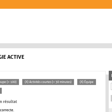
IE ACTIVE
oupe (> 100)
(X) Activités courtes (< 30 minutes)
(X) Équipe
n résultat
 correcte.