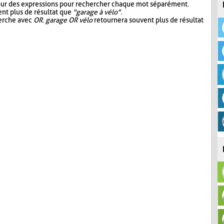
our des expressions pour rechercher chaque mot séparément.
nt plus de résultat que
"garage à vélo"
.
herche avec
OR
.
garage OR vélo
retournera souvent plus de résultat