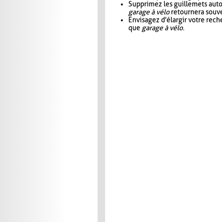
Supprimez les guillemets aut
garage à vélo
retournera souve
Envisagez d'élargir votre rec
que
garage à vélo
.