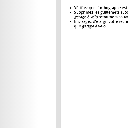
Vérifiez que l'orthographe est
Supprimez les guillemets aut
garage à vélo
retournera souve
Envisagez d'élargir votre rec
que
garage à vélo
.