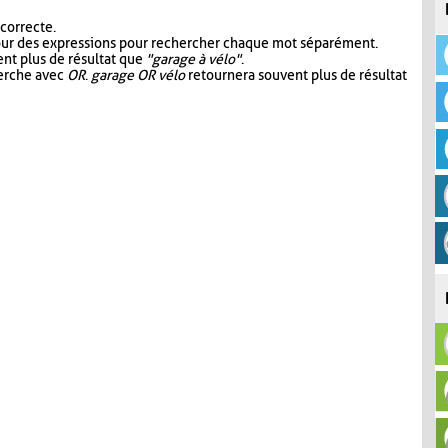
 correcte.
our des expressions pour rechercher chaque mot séparément.
nt plus de résultat que
"garage à vélo"
.
herche avec
OR
.
garage OR vélo
retournera souvent plus de résultat