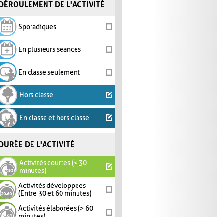
DÉROULEMENT DE L'ACTIVITÉ
Sporadiques
En plusieurs séances
En classe seulement
Hors classe
En classe et hors classe
DURÉE DE L'ACTIVITÉ
Activités courtes (< 30
minutes)
Activités développées
(Entre 30 et 60 minutes)
Activités élaborées (> 60
minutes)