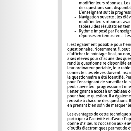
modifier leurs réponses. Le
des questions sont disponibl
L’enseignant suit la progress
Navigation ouverte : les élè
modifier leurs réponses avan
tableau des résultats en tem
Rythme imposé par l’enseigna
réponses en temps réel. Il es
Il est également possible pour l’en
questionnaire. Notamment, il peut i
d’afficher le pointage final, ou no
à ses élèves pour chacune des ques
rend le questionnaire disponible e
leur ordinateur portable, leur tab
connecter, les élèves doivent inscri
le questionnaire a été identifié. Pe
pour l’enseignant de surveiller le n
peut suivre leur progression et mie
l’enseignant a accès à un tableau 
pour chaque question. Il a égaleme
réussite à chacune des questions. I
en prenant bien soin de masquer le
Les avantages de cette technique s
participer à l’activité et d’avoir 
donne d’ailleurs l’occasion aux élèv
d’outils électroniques permet de dy