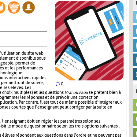
’utilisation du site web
alement disponible sous
rgeable, permet de
ès et les performances
echnologique.
ions interactives rapides
 permettront de suivre,
0
e ses élèves. Les
 choix multiples) et les questions
Vrai ou Faux
se prêtent bien à
 programmer les réponses et de prévoir une correction
lication. Par contre, il est tout de même possible d’intégrer aux
nses courtes que l’enseignant peut corriger par la suite en
i, l’enseignant doit en régler les paramètres selon ses
sir le mode du questionnaire selon les trois options suivantes :
s élèves répondent aux questions dans l’ordre et ne peuvent pas