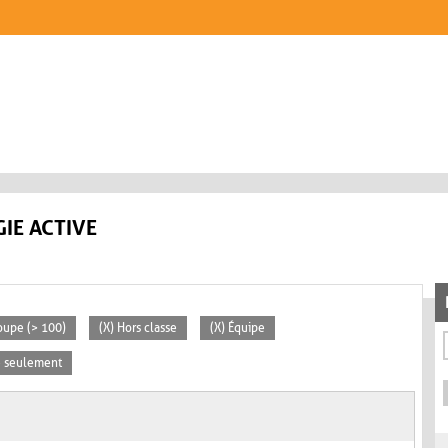
IE ACTIVE
oupe (> 100)
(X) Hors classe
(X) Équipe
se seulement