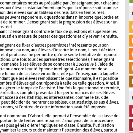
s commentaires notés au préalable par l’enseignant pour chacune
es aux élèves instantanément après que la réponse soit soumise.
ion des élèves sur un tableau des résultats en temps réel.
ves peuvent répondre aux questions dans n’importe quel ordre et
t de terminer. L’enseignant suit la progression des élèves sur un
ps réel.
nt : L’enseignant contrôle le flux de questions et supervise les
t aussi en mesure de passer des questions et d’y revenir ensuite.
seignant de fixer d’autres paramètres intéressants pour son
mposer, ou non, aux élèves d’inscrire leur nom, il peut décider
n, et il peut aussi ne permettre qu’une seule tentative de réponse
tions. Une fois tous ces paramètres sélectionnés, l’enseignant
t demande à ses élèves de se connecter à
Socrative
à l’aide de
lette ou encore leur téléphone intelligent. Au moment de se
re le nom de la classe virtuelle créée par l’enseignant à laquelle
ndant que les élèves remplissent le questionnaire, il est possible
ombre d’élèves qui ont répondu à telle ou telle question. Ainsi, il
ux gérer le temps de l’activité. Une fois le questionnaire terminé,
de résultats complet présentant les performances de ses élèves
nt accès à des statistiques intéressantes, comme le taux de
l peut décider de montrer ces tableaux et statistiques aux élèves,
s noms, si l’entrée de cette information avait été imposée.
ont nombreux. D’abord, elle permet à l’ensemble de la classe de
l’opportunité de tenter une réponse. L’anonymat de la procédure
es plus gênés d’être impliqués en classe. Ensuite, l’utilisation
namiser le cours et de maintenir l’attention des élèves, surtout