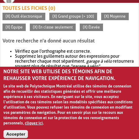
TOUTES LES FICHES (0)
(X) Outil électronique
(X) Grand groupe (> 100)
(X) Moyenne
(X) Équipe
(X) En classe seulement
(X) Élevée
Votre recherche n'a donné aucun résultat
Vérifiez que l'orthographe est correcte.
Supprimez les guillemets autour des expressions pour
rechercher chaque mot séparément.
garage à vélo
retournera
souvent plus de résultat que
"garage à vélo"
.
NOTRE SITE WEB UTILISE DES TÉMOINS AFIN DE
Envisagez d'élargir votre recherche avec
OR
.
garage OR vélo
retournera souvent plus de résultat que
garage à vélo
.
REHAUSSER VOTRE EXPÉRIENCE DE NAVIGATION.
Le site web de Polytechnique Montréal utilise des témoins de connexion
afin de recueillir des statistiques générales et offrir une meilleure
expérience à ses visiteurs. En naviguant sur le site, vous acceptez
l’utilisation de ces témoins selon les modalités spécifiées aux conditions
d’utilisation. Vous pouvez refuser les témoins de connexion en modifiant
vos paramètres de navigation. Pour en savoir plus sur le recours aux
témoins de connexion et sur la protection de vos renseignements
personnels,
cliquez ici
.
Avis de confidentialité et conditions d’utilisation
Accepter