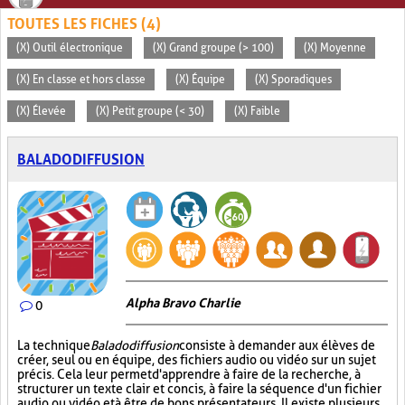
TOUTES LES FICHES (4)
(X) Outil électronique
(X) Grand groupe (> 100)
(X) Moyenne
(X) En classe et hors classe
(X) Équipe
(X) Sporadiques
(X) Élevée
(X) Petit groupe (< 30)
(X) Faible
BALADODIFFUSION
Alpha Bravo Charlie
0
La technique
Baladodiffusion
consiste à demander aux élèves de
créer, seul ou en équipe, des fichiers audio ou vidéo sur un sujet
précis. Cela leur permet d'apprendre à faire de la recherche, à
structurer un texte clair et concis, à faire la séquence d'un fichier
audio ou vidéo et à être de bons présentateurs. Il existe plusieurs