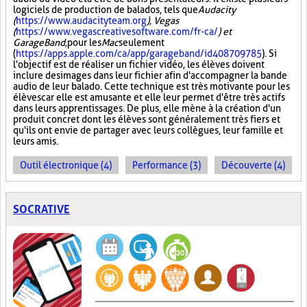
logiciels de production de balados, tels que
Audacity
(
https://www.audacityteam.org
), Vegas
(
https://www.vegascreativesoftware.com/fr-ca/
) et
GarageBand,
pour les
Mac
seulement
(
https://apps.apple.com/ca/app/garageband/id408709785
). Si
l'objectif est de réaliser un fichier vidéo, les élèves doivent
inclure des images dans leur fichier afin d'accompagner la bande
audio de leur balado. Cette technique est très motivante pour les
élèves car elle est amusante et elle leur permet d'être très actifs
dans leurs apprentissages. De plus, elle mène à la création d'un
produit concret dont les élèves sont généralement très fiers et
qu'ils ont envie de partager avec leurs collègues, leur famille et
leurs amis.
Outil électronique (4)
Performance (3)
Découverte (4)
SOCRATIVE