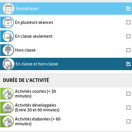
Sporadiques
En plusieurs séances
En classe seulement
Hors classe
En classe et hors classe
DURÉE DE L'ACTIVITÉ
Activités courtes (< 30
minutes)
Activités développées
(Entre 30 et 60 minutes)
Activités élaborées (> 60
minutes)