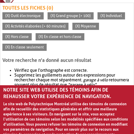
TOUTES LES FICHES (0)
(X) Outil électronique
(X) Grand groupe (> 100)
(X) Individuel
(X) Activités élaborées (> 60 minutes)
(X) Moyenne
(X) Hors classe
(X) En classe et hors classe
(X) En classe seulement
Votre recherche n'a donné aucun résultat
Vérifiez que l'orthographe est correcte.
Supprimez les guillemets autour des expressions pour
rechercher chaque mot séparément.
garage à vélo
retournera
souvent plus de résultat que
"garage à vélo"
.
NOTRE SITE WEB UTILISE DES TÉMOINS AFIN DE
Envisagez d'élargir votre recherche avec
OR
.
garage OR vélo
retournera souvent plus de résultat que
garage à vélo
.
REHAUSSER VOTRE EXPÉRIENCE DE NAVIGATION.
Le site web de Polytechnique Montréal utilise des témoins de connexion
afin de recueillir des statistiques générales et offrir une meilleure
expérience à ses visiteurs. En naviguant sur le site, vous acceptez
l’utilisation de ces témoins selon les modalités spécifiées aux conditions
d’utilisation. Vous pouvez refuser les témoins de connexion en modifiant
vos paramètres de navigation. Pour en savoir plus sur le recours aux