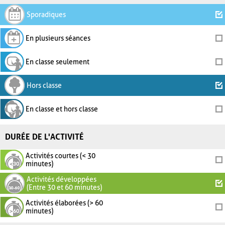
Sporadiques
En plusieurs séances
En classe seulement
Hors classe
En classe et hors classe
DURÉE DE L'ACTIVITÉ
Activités courtes (< 30
minutes)
Activités développées
(Entre 30 et 60 minutes)
Activités élaborées (> 60
minutes)