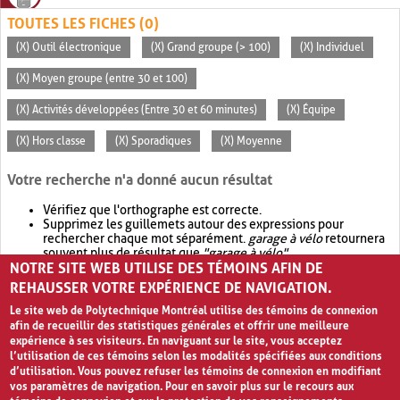
TOUTES LES FICHES (0)
(X) Outil électronique
(X) Grand groupe (> 100)
(X) Individuel
(X) Moyen groupe (entre 30 et 100)
(X) Activités développées (Entre 30 et 60 minutes)
(X) Équipe
(X) Hors classe
(X) Sporadiques
(X) Moyenne
Votre recherche n'a donné aucun résultat
Vérifiez que l'orthographe est correcte.
Supprimez les guillemets autour des expressions pour
rechercher chaque mot séparément.
garage à vélo
retournera
souvent plus de résultat que
"garage à vélo"
.
NOTRE SITE WEB UTILISE DES TÉMOINS AFIN DE
Envisagez d'élargir votre recherche avec
OR
.
garage OR vélo
retournera souvent plus de résultat que
garage à vélo
.
REHAUSSER VOTRE EXPÉRIENCE DE NAVIGATION.
Le site web de Polytechnique Montréal utilise des témoins de connexion
afin de recueillir des statistiques générales et offrir une meilleure
expérience à ses visiteurs. En naviguant sur le site, vous acceptez
l’utilisation de ces témoins selon les modalités spécifiées aux conditions
d’utilisation. Vous pouvez refuser les témoins de connexion en modifiant
vos paramètres de navigation. Pour en savoir plus sur le recours aux