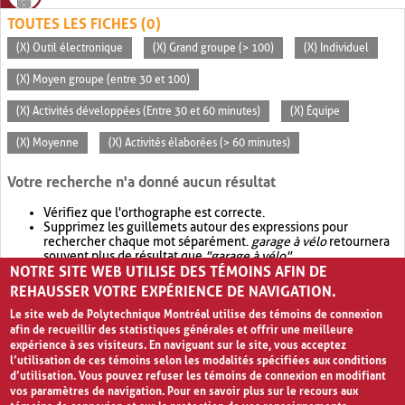
TOUTES LES FICHES (0)
(X) Outil électronique
(X) Grand groupe (> 100)
(X) Individuel
(X) Moyen groupe (entre 30 et 100)
(X) Activités développées (Entre 30 et 60 minutes)
(X) Équipe
(X) Moyenne
(X) Activités élaborées (> 60 minutes)
Votre recherche n'a donné aucun résultat
Vérifiez que l'orthographe est correcte.
Supprimez les guillemets autour des expressions pour
rechercher chaque mot séparément.
garage à vélo
retournera
souvent plus de résultat que
"garage à vélo"
.
NOTRE SITE WEB UTILISE DES TÉMOINS AFIN DE
Envisagez d'élargir votre recherche avec
OR
.
garage OR vélo
retournera souvent plus de résultat que
garage à vélo
.
REHAUSSER VOTRE EXPÉRIENCE DE NAVIGATION.
Le site web de Polytechnique Montréal utilise des témoins de connexion
afin de recueillir des statistiques générales et offrir une meilleure
expérience à ses visiteurs. En naviguant sur le site, vous acceptez
l’utilisation de ces témoins selon les modalités spécifiées aux conditions
d’utilisation. Vous pouvez refuser les témoins de connexion en modifiant
vos paramètres de navigation. Pour en savoir plus sur le recours aux