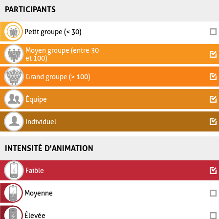
PARTICIPANTS
Petit groupe (< 30)
Moyen groupe (entre 30
et 100)
Grand groupe (> 100)
Équipe
Individuel
INTENSITÉ D'ANIMATION
Faible
Moyenne
Élevée