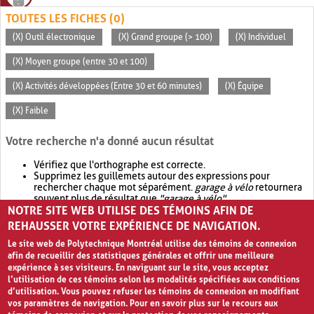
TOUTES LES FICHES (0)
(X) Outil électronique
(X) Grand groupe (> 100)
(X) Individuel
(X) Moyen groupe (entre 30 et 100)
(X) Activités développées (Entre 30 et 60 minutes)
(X) Équipe
(X) Faible
Votre recherche n'a donné aucun résultat
Vérifiez que l'orthographe est correcte.
Supprimez les guillemets autour des expressions pour
rechercher chaque mot séparément.
garage à vélo
retournera
souvent plus de résultat que
"garage à vélo"
.
NOTRE SITE WEB UTILISE DES TÉMOINS AFIN DE
Envisagez d'élargir votre recherche avec
OR
.
garage OR vélo
retournera souvent plus de résultat que
garage à vélo
.
REHAUSSER VOTRE EXPÉRIENCE DE NAVIGATION.
Le site web de Polytechnique Montréal utilise des témoins de connexion
afin de recueillir des statistiques générales et offrir une meilleure
expérience à ses visiteurs. En naviguant sur le site, vous acceptez
l’utilisation de ces témoins selon les modalités spécifiées aux conditions
d’utilisation. Vous pouvez refuser les témoins de connexion en modifiant
vos paramètres de navigation. Pour en savoir plus sur le recours aux