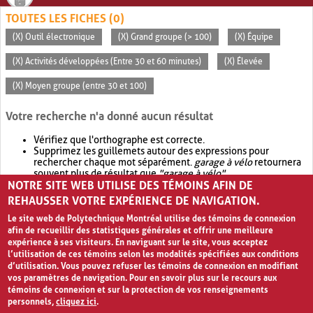
TOUTES LES FICHES (0)
(X) Outil électronique
(X) Grand groupe (> 100)
(X) Équipe
(X) Activités développées (Entre 30 et 60 minutes)
(X) Élevée
(X) Moyen groupe (entre 30 et 100)
Votre recherche n'a donné aucun résultat
Vérifiez que l'orthographe est correcte.
Supprimez les guillemets autour des expressions pour
rechercher chaque mot séparément.
garage à vélo
retournera
souvent plus de résultat que
"garage à vélo"
.
NOTRE SITE WEB UTILISE DES TÉMOINS AFIN DE
Envisagez d'élargir votre recherche avec
OR
.
garage OR vélo
retournera souvent plus de résultat que
garage à vélo
.
REHAUSSER VOTRE EXPÉRIENCE DE NAVIGATION.
Le site web de Polytechnique Montréal utilise des témoins de connexion
afin de recueillir des statistiques générales et offrir une meilleure
expérience à ses visiteurs. En naviguant sur le site, vous acceptez
l’utilisation de ces témoins selon les modalités spécifiées aux conditions
d’utilisation. Vous pouvez refuser les témoins de connexion en modifiant
vos paramètres de navigation. Pour en savoir plus sur le recours aux
témoins de connexion et sur la protection de vos renseignements
personnels,
cliquez ici
.
Avis de confidentialité et conditions d’utilisation