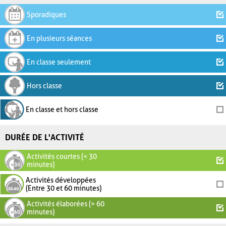
Sporadiques
En plusieurs séances
En classe seulement
Hors classe
En classe et hors classe
DURÉE DE L'ACTIVITÉ
Activités courtes (< 30
minutes)
Activités développées
(Entre 30 et 60 minutes)
Activités élaborées (> 60
minutes)