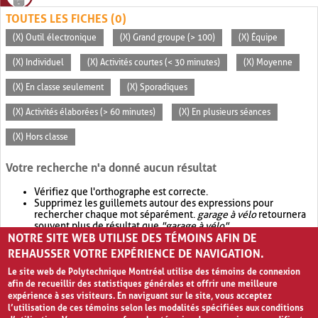
TOUTES LES FICHES (0)
(X) Outil électronique
(X) Grand groupe (> 100)
(X) Équipe
(X) Individuel
(X) Activités courtes (< 30 minutes)
(X) Moyenne
(X) En classe seulement
(X) Sporadiques
(X) Activités élaborées (> 60 minutes)
(X) En plusieurs séances
(X) Hors classe
Votre recherche n'a donné aucun résultat
Vérifiez que l'orthographe est correcte.
Supprimez les guillemets autour des expressions pour
rechercher chaque mot séparément.
garage à vélo
retournera
souvent plus de résultat que
"garage à vélo"
.
NOTRE SITE WEB UTILISE DES TÉMOINS AFIN DE
Envisagez d'élargir votre recherche avec
OR
.
garage OR vélo
retournera souvent plus de résultat que
garage à vélo
.
REHAUSSER VOTRE EXPÉRIENCE DE NAVIGATION.
Le site web de Polytechnique Montréal utilise des témoins de connexion
afin de recueillir des statistiques générales et offrir une meilleure
expérience à ses visiteurs. En naviguant sur le site, vous acceptez
l’utilisation de ces témoins selon les modalités spécifiées aux conditions