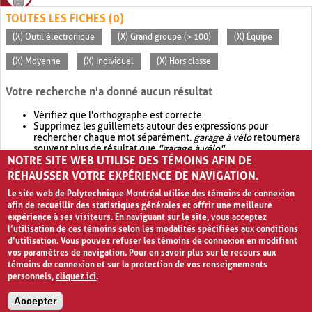
TOUTES LES FICHES (0)
(X) Outil électronique
(X) Grand groupe (> 100)
(X) Équipe
(X) Moyenne
(X) Individuel
(X) Hors classe
Votre recherche n'a donné aucun résultat
Vérifiez que l'orthographe est correcte.
Supprimez les guillemets autour des expressions pour
rechercher chaque mot séparément.
garage à vélo
retournera
souvent plus de résultat que
"garage à vélo"
.
NOTRE SITE WEB UTILISE DES TÉMOINS AFIN DE
Envisagez d'élargir votre recherche avec
OR
.
garage OR vélo
retournera souvent plus de résultat que
garage à vélo
.
REHAUSSER VOTRE EXPÉRIENCE DE NAVIGATION.
Le site web de Polytechnique Montréal utilise des témoins de connexion
afin de recueillir des statistiques générales et offrir une meilleure
expérience à ses visiteurs. En naviguant sur le site, vous acceptez
l’utilisation de ces témoins selon les modalités spécifiées aux conditions
d’utilisation. Vous pouvez refuser les témoins de connexion en modifiant
vos paramètres de navigation. Pour en savoir plus sur le recours aux
témoins de connexion et sur la protection de vos renseignements
personnels,
cliquez ici
.
Avis de confidentialité et conditions d’utilisation
Accepter