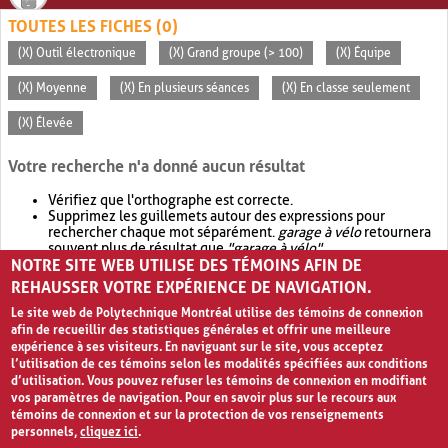
TOUTES LES FICHES (0)
(X) Outil électronique
(X) Grand groupe (> 100)
(X) Équipe
(X) Moyenne
(X) En plusieurs séances
(X) En classe seulement
(X) Élevée
Votre recherche n'a donné aucun résultat
Vérifiez que l'orthographe est correcte.
Supprimez les guillemets autour des expressions pour
rechercher chaque mot séparément.
garage à vélo
retournera
souvent plus de résultat que
"garage à vélo"
.
NOTRE SITE WEB UTILISE DES TÉMOINS AFIN DE
Envisagez d'élargir votre recherche avec
OR
.
garage OR vélo
retournera souvent plus de résultat que
garage à vélo
.
REHAUSSER VOTRE EXPÉRIENCE DE NAVIGATION.
Le site web de Polytechnique Montréal utilise des témoins de connexion
afin de recueillir des statistiques générales et offrir une meilleure
expérience à ses visiteurs. En naviguant sur le site, vous acceptez
l’utilisation de ces témoins selon les modalités spécifiées aux conditions
d’utilisation. Vous pouvez refuser les témoins de connexion en modifiant
vos paramètres de navigation. Pour en savoir plus sur le recours aux
témoins de connexion et sur la protection de vos renseignements
personnels,
cliquez ici
.
Avis de confidentialité et conditions d’utilisation