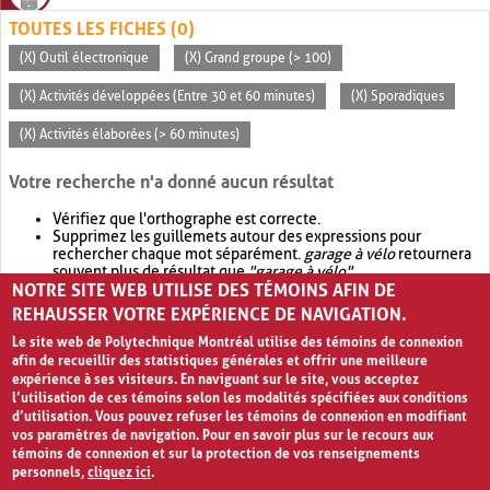
TOUTES LES FICHES (0)
(X) Outil électronique
(X) Grand groupe (> 100)
(X) Activités développées (Entre 30 et 60 minutes)
(X) Sporadiques
(X) Activités élaborées (> 60 minutes)
Votre recherche n'a donné aucun résultat
Vérifiez que l'orthographe est correcte.
Supprimez les guillemets autour des expressions pour
rechercher chaque mot séparément.
garage à vélo
retournera
souvent plus de résultat que
"garage à vélo"
.
NOTRE SITE WEB UTILISE DES TÉMOINS AFIN DE
Envisagez d'élargir votre recherche avec
OR
.
garage OR vélo
retournera souvent plus de résultat que
garage à vélo
.
REHAUSSER VOTRE EXPÉRIENCE DE NAVIGATION.
Le site web de Polytechnique Montréal utilise des témoins de connexion
afin de recueillir des statistiques générales et offrir une meilleure
expérience à ses visiteurs. En naviguant sur le site, vous acceptez
l’utilisation de ces témoins selon les modalités spécifiées aux conditions
d’utilisation. Vous pouvez refuser les témoins de connexion en modifiant
vos paramètres de navigation. Pour en savoir plus sur le recours aux
témoins de connexion et sur la protection de vos renseignements
personnels,
cliquez ici
.
Avis de confidentialité et conditions d’utilisation