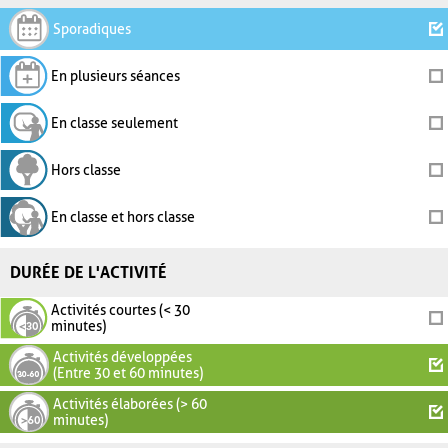
Sporadiques
En plusieurs séances
En classe seulement
Hors classe
En classe et hors classe
DURÉE DE L'ACTIVITÉ
Activités courtes (< 30
minutes)
Activités développées
(Entre 30 et 60 minutes)
Activités élaborées (> 60
minutes)