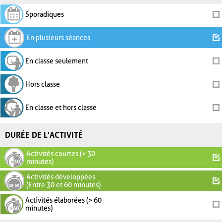
Sporadiques
En plusieurs séances
En classe seulement
Hors classe
En classe et hors classe
DURÉE DE L'ACTIVITÉ
Activités courtes (< 30
minutes)
Activités développées
(Entre 30 et 60 minutes)
Activités élaborées (> 60
minutes)