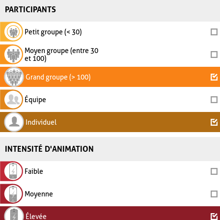
PARTICIPANTS
Petit groupe (< 30)
Moyen groupe (entre 30
et 100)
Grand groupe (> 100)
Équipe
Individuel
INTENSITÉ D'ANIMATION
Faible
Moyenne
Élevée