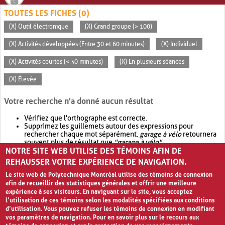
TOUTES LES FICHES (0)
(X) Outil électronique
(X) Grand groupe (> 100)
(X) Activités développées (Entre 30 et 60 minutes)
(X) Individuel
(X) Activités courtes (< 30 minutes)
(X) En plusieurs séances
(X) Élevée
Votre recherche n'a donné aucun résultat
Vérifiez que l'orthographe est correcte.
Supprimez les guillemets autour des expressions pour
rechercher chaque mot séparément.
garage à vélo
retournera
souvent plus de résultat que
"garage à vélo"
.
NOTRE SITE WEB UTILISE DES TÉMOINS AFIN DE
Envisagez d'élargir votre recherche avec
OR
.
garage OR vélo
retournera souvent plus de résultat que
garage à vélo
.
REHAUSSER VOTRE EXPÉRIENCE DE NAVIGATION.
Le site web de Polytechnique Montréal utilise des témoins de connexion
afin de recueillir des statistiques générales et offrir une meilleure
expérience à ses visiteurs. En naviguant sur le site, vous acceptez
l’utilisation de ces témoins selon les modalités spécifiées aux conditions
d’utilisation. Vous pouvez refuser les témoins de connexion en modifiant
vos paramètres de navigation. Pour en savoir plus sur le recours aux