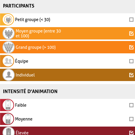
PARTICIPANTS
Petit groupe (< 30)
Moyen groupe (entre 30
et 100)
Grand groupe (> 100)
Équipe
Individuel
INTENSITÉ D'ANIMATION
Faible
Moyenne
Élevée