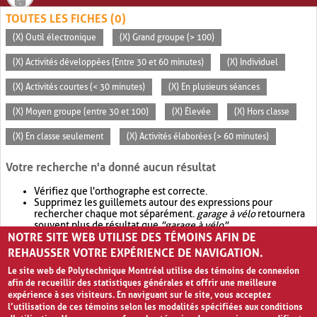
TOUTES LES FICHES (0)
(X) Outil électronique
(X) Grand groupe (> 100)
(X) Activités développées (Entre 30 et 60 minutes)
(X) Individuel
(X) Activités courtes (< 30 minutes)
(X) En plusieurs séances
(X) Moyen groupe (entre 30 et 100)
(X) Élevée
(X) Hors classe
(X) En classe seulement
(X) Activités élaborées (> 60 minutes)
Votre recherche n'a donné aucun résultat
Vérifiez que l'orthographe est correcte.
Supprimez les guillemets autour des expressions pour
rechercher chaque mot séparément.
garage à vélo
retournera
souvent plus de résultat que
"garage à vélo"
.
NOTRE SITE WEB UTILISE DES TÉMOINS AFIN DE
Envisagez d'élargir votre recherche avec
OR
.
garage OR vélo
retournera souvent plus de résultat que
garage à vélo
.
REHAUSSER VOTRE EXPÉRIENCE DE NAVIGATION.
Le site web de Polytechnique Montréal utilise des témoins de connexion
afin de recueillir des statistiques générales et offrir une meilleure
expérience à ses visiteurs. En naviguant sur le site, vous acceptez
l’utilisation de ces témoins selon les modalités spécifiées aux conditions