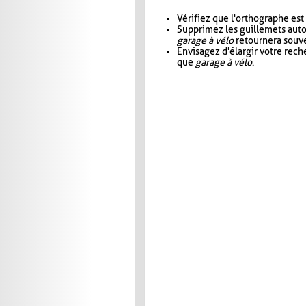
Vérifiez que l'orthographe est
Supprimez les guillemets aut
garage à vélo
retournera souve
Envisagez d'élargir votre rec
que
garage à vélo
.