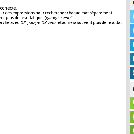
 correcte.
our des expressions pour rechercher chaque mot séparément.
nt plus de résultat que
"garage à vélo"
.
herche avec
OR
.
garage OR vélo
retournera souvent plus de résultat