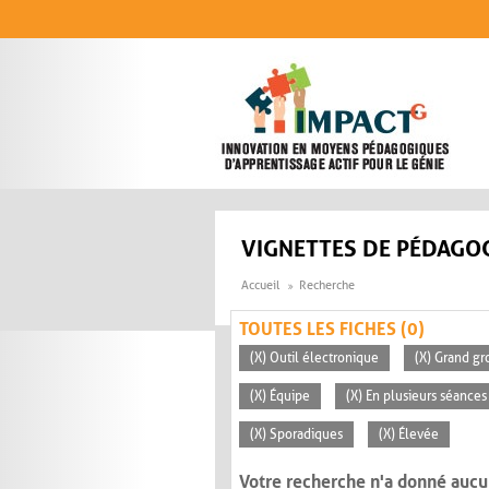
Aller au contenu principal
VIGNETTES DE PÉDAGOG
Accueil
Recherche
TOUTES LES FICHES (0)
(X) Outil électronique
(X) Grand gr
(X) Équipe
(X) En plusieurs séances
(X) Sporadiques
(X) Élevée
Votre recherche n'a donné aucu