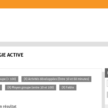
IE ACTIVE
oupe (> 100)
(X) Activités développées (Entre 30 et 60 minutes)
(X) Moyen groupe (entre 30 et 100)
(X) Faible
n résultat