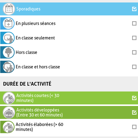
Sporadiques
En plusieurs séances
En classe seulement
Hors classe
En classe et hors classe
DURÉE DE L'ACTIVITÉ
Activités courtes (< 30
minutes)
Activités développées
(Entre 30 et 60 minutes)
Activités élaborées (> 60
minutes)