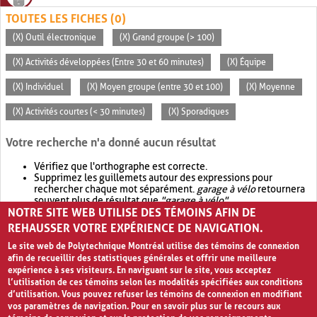
TOUTES LES FICHES (0)
(X) Outil électronique
(X) Grand groupe (> 100)
(X) Activités développées (Entre 30 et 60 minutes)
(X) Équipe
(X) Individuel
(X) Moyen groupe (entre 30 et 100)
(X) Moyenne
(X) Activités courtes (< 30 minutes)
(X) Sporadiques
Votre recherche n'a donné aucun résultat
Vérifiez que l'orthographe est correcte.
Supprimez les guillemets autour des expressions pour
rechercher chaque mot séparément.
garage à vélo
retournera
souvent plus de résultat que
"garage à vélo"
.
NOTRE SITE WEB UTILISE DES TÉMOINS AFIN DE
Envisagez d'élargir votre recherche avec
OR
.
garage OR vélo
retournera souvent plus de résultat que
garage à vélo
.
REHAUSSER VOTRE EXPÉRIENCE DE NAVIGATION.
Le site web de Polytechnique Montréal utilise des témoins de connexion
afin de recueillir des statistiques générales et offrir une meilleure
expérience à ses visiteurs. En naviguant sur le site, vous acceptez
l’utilisation de ces témoins selon les modalités spécifiées aux conditions
d’utilisation. Vous pouvez refuser les témoins de connexion en modifiant
vos paramètres de navigation. Pour en savoir plus sur le recours aux