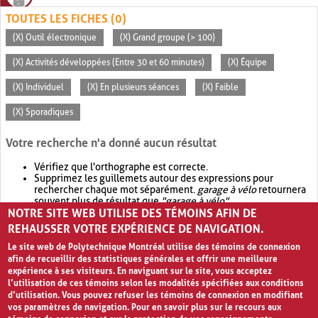
TOUTES LES FICHES (0)
(X) Outil électronique
(X) Grand groupe (> 100)
(X) Activités développées (Entre 30 et 60 minutes)
(X) Équipe
(X) Individuel
(X) En plusieurs séances
(X) Faible
(X) Sporadiques
Votre recherche n'a donné aucun résultat
Vérifiez que l'orthographe est correcte.
Supprimez les guillemets autour des expressions pour
rechercher chaque mot séparément.
garage à vélo
retournera
souvent plus de résultat que
"garage à vélo"
.
NOTRE SITE WEB UTILISE DES TÉMOINS AFIN DE
Envisagez d'élargir votre recherche avec
OR
.
garage OR vélo
retournera souvent plus de résultat que
garage à vélo
.
REHAUSSER VOTRE EXPÉRIENCE DE NAVIGATION.
Le site web de Polytechnique Montréal utilise des témoins de connexion
afin de recueillir des statistiques générales et offrir une meilleure
expérience à ses visiteurs. En naviguant sur le site, vous acceptez
l’utilisation de ces témoins selon les modalités spécifiées aux conditions
d’utilisation. Vous pouvez refuser les témoins de connexion en modifiant
vos paramètres de navigation. Pour en savoir plus sur le recours aux