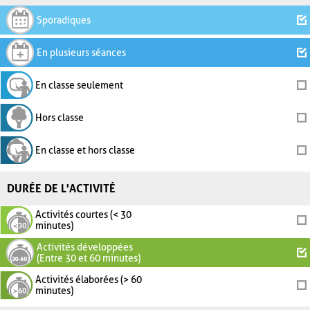
Sporadiques
En plusieurs séances
En classe seulement
Hors classe
En classe et hors classe
DURÉE DE L'ACTIVITÉ
Activités courtes (< 30
minutes)
Activités développées
(Entre 30 et 60 minutes)
Activités élaborées (> 60
minutes)