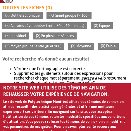
TOUTES LES FICHES (0)
(X) Outil électronique
(X) Grand groupe (> 100)
(X) Activités développées (Entre 30 et 60 minutes)
(X) Équipe
(X) Individuel
(X) En plusieurs séances
(X) Moyen groupe (entre 30 et 100)
(X) Moyenne
(X) Faible
Votre recherche n'a donné aucun résultat
Vérifiez que l'orthographe est correcte.
Supprimez les guillemets autour des expressions pour
rechercher chaque mot séparément.
garage à vélo
retournera
souvent plus de résultat que
"garage à vélo"
.
NOTRE SITE WEB UTILISE DES TÉMOINS AFIN DE
Envisagez d'élargir votre recherche avec
OR
.
garage OR vélo
retournera souvent plus de résultat que
garage à vélo
.
REHAUSSER VOTRE EXPÉRIENCE DE NAVIGATION.
Le site web de Polytechnique Montréal utilise des témoins de connexion
afin de recueillir des statistiques générales et offrir une meilleure
expérience à ses visiteurs. En naviguant sur le site, vous acceptez
l’utilisation de ces témoins selon les modalités spécifiées aux conditions
d’utilisation. Vous pouvez refuser les témoins de connexion en modifiant
vos paramètres de navigation. Pour en savoir plus sur le recours aux