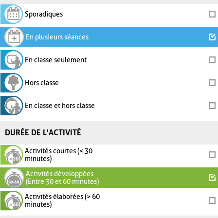
Sporadiques
En plusieurs séances
En classe seulement
Hors classe
En classe et hors classe
DURÉE DE L'ACTIVITÉ
Activités courtes (< 30
minutes)
Activités développées
(Entre 30 et 60 minutes)
Activités élaborées (> 60
minutes)