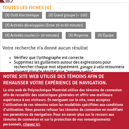
TOUTES LES FICHES (0)
(X) Outil électronique
(X) Grand groupe (> 100)
(X) Activités développées (Entre 30 et 60 minutes)
(X) Activités courtes (< 30 minutes)
(X) Moyenne
(X) Équipe
Votre recherche n'a donné aucun résultat
Vérifiez que l'orthographe est correcte.
Supprimez les guillemets autour des expressions pour
rechercher chaque mot séparément.
garage à vélo
retournera
souvent plus de résultat que
"garage à vélo"
.
NOTRE SITE WEB UTILISE DES TÉMOINS AFIN DE
Envisagez d'élargir votre recherche avec
OR
.
garage OR vélo
retournera souvent plus de résultat que
garage à vélo
.
REHAUSSER VOTRE EXPÉRIENCE DE NAVIGATION.
Le site web de Polytechnique Montréal utilise des témoins de connexion
afin de recueillir des statistiques générales et offrir une meilleure
expérience à ses visiteurs. En naviguant sur le site, vous acceptez
l’utilisation de ces témoins selon les modalités spécifiées aux conditions
d’utilisation. Vous pouvez refuser les témoins de connexion en modifiant
vos paramètres de navigation. Pour en savoir plus sur le recours aux
témoins de connexion et sur la protection de vos renseignements
personnels,
cliquez ici
.
Avis de confidentialité et conditions d’utilisation