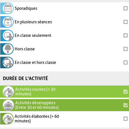
Sporadiques
En plusieurs séances
En classe seulement
Hors classe
En classe et hors classe
DURÉE DE L'ACTIVITÉ
Activités courtes (< 30
minutes)
Activités développées
(Entre 30 et 60 minutes)
Activités élaborées (> 60
minutes)