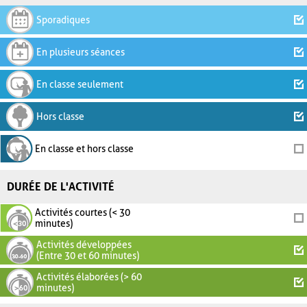
Sporadiques
En plusieurs séances
En classe seulement
Hors classe
En classe et hors classe
DURÉE DE L'ACTIVITÉ
Activités courtes (< 30
minutes)
Activités développées
(Entre 30 et 60 minutes)
Activités élaborées (> 60
minutes)