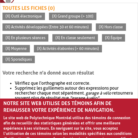
TOUTES LES FICHES (0)
(X) Outil électronique
(X) Grand groupe (> 100)
(X) Activités développées (Entre 30 et 60 minutes)
(X) Hors classe
(X) En plusieurs séances
(X) En classe seulement
(X) Équipe
(X) Moyenne
(X) Activités élaborées (> 60 minutes)
(X) Sporadiques
Votre recherche n'a donné aucun résultat
Vérifiez que l'orthographe est correcte.
Supprimez les guillemets autour des expressions pour
rechercher chaque mot séparément.
garage à vélo
retournera
souvent plus de résultat que
"garage à vélo"
.
NOTRE SITE WEB UTILISE DES TÉMOINS AFIN DE
Envisagez d'élargir votre recherche avec
OR
.
garage OR vélo
retournera souvent plus de résultat que
garage à vélo
.
REHAUSSER VOTRE EXPÉRIENCE DE NAVIGATION.
Le site web de Polytechnique Montréal utilise des témoins de connexion
afin de recueillir des statistiques générales et offrir une meilleure
expérience à ses visiteurs. En naviguant sur le site, vous acceptez
l’utilisation de ces témoins selon les modalités spécifiées aux conditions