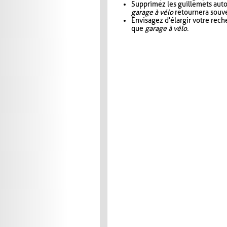
Supprimez les guillemets aut
garage à vélo
retournera souve
Envisagez d'élargir votre rec
que
garage à vélo
.