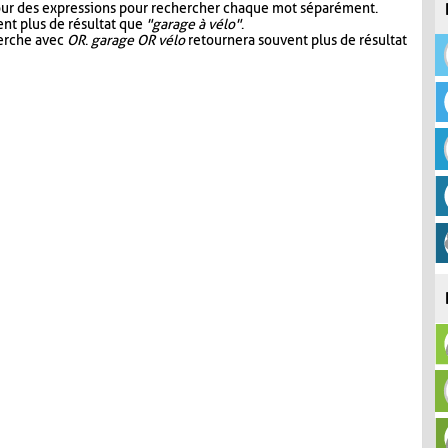
our des expressions pour rechercher chaque mot séparément.
nt plus de résultat que
"garage à vélo"
.
herche avec
OR
.
garage OR vélo
retournera souvent plus de résultat