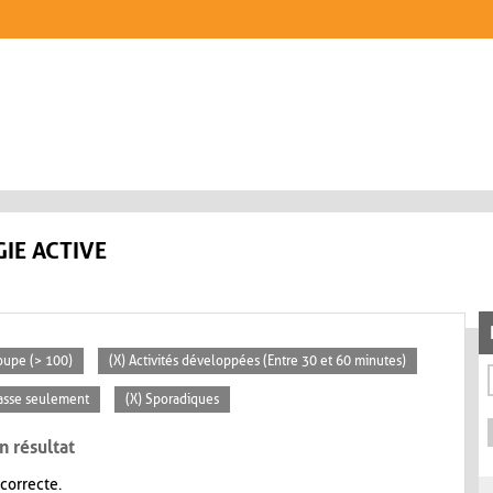
IE ACTIVE
oupe (> 100)
(X) Activités développées (Entre 30 et 60 minutes)
lasse seulement
(X) Sporadiques
n résultat
 correcte.