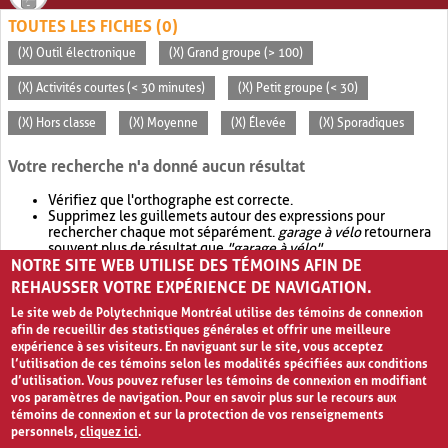
TOUTES LES FICHES (0)
(X) Outil électronique
(X) Grand groupe (> 100)
(X) Activités courtes (< 30 minutes)
(X) Petit groupe (< 30)
(X) Hors classe
(X) Moyenne
(X) Élevée
(X) Sporadiques
Votre recherche n'a donné aucun résultat
Vérifiez que l'orthographe est correcte.
Supprimez les guillemets autour des expressions pour
rechercher chaque mot séparément.
garage à vélo
retournera
souvent plus de résultat que
"garage à vélo"
.
NOTRE SITE WEB UTILISE DES TÉMOINS AFIN DE
Envisagez d'élargir votre recherche avec
OR
.
garage OR vélo
retournera souvent plus de résultat que
garage à vélo
.
REHAUSSER VOTRE EXPÉRIENCE DE NAVIGATION.
Le site web de Polytechnique Montréal utilise des témoins de connexion
afin de recueillir des statistiques générales et offrir une meilleure
expérience à ses visiteurs. En naviguant sur le site, vous acceptez
l’utilisation de ces témoins selon les modalités spécifiées aux conditions
d’utilisation. Vous pouvez refuser les témoins de connexion en modifiant
vos paramètres de navigation. Pour en savoir plus sur le recours aux
témoins de connexion et sur la protection de vos renseignements
personnels,
cliquez ici
.
Avis de confidentialité et conditions d’utilisation