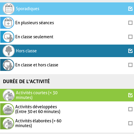
Sporadiques
En plusieurs séances
En classe seulement
Hors classe
En classe et hors classe
DURÉE DE L'ACTIVITÉ
Activités courtes (< 30
minutes)
Activités développées
(Entre 30 et 60 minutes)
Activités élaborées (> 60
minutes)