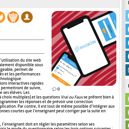
’utilisation du site web
alement disponible sous
rgeable, permet de
ès et les performances
echnologique.
ions interactives rapides
 permettront de suivre,
0
e ses élèves. Les
 choix multiples) et les questions
Vrai ou Faux
se prêtent bien à
 programmer les réponses et de prévoir une correction
lication. Par contre, il est tout de même possible d’intégrer aux
nses courtes que l’enseignant peut corriger par la suite en
i, l’enseignant doit en régler les paramètres selon ses
sir le mode du questionnaire selon les trois options suivantes :