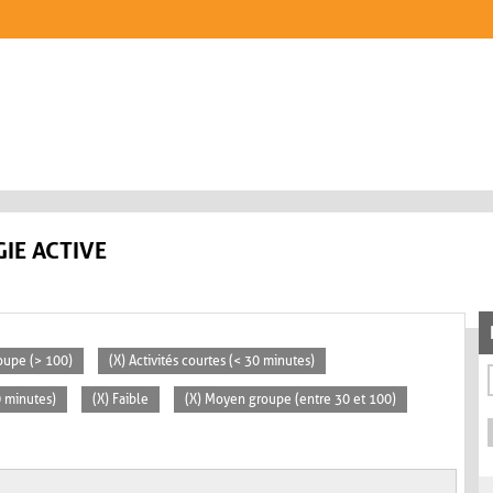
IE ACTIVE
oupe (> 100)
(X) Activités courtes (< 30 minutes)
0 minutes)
(X) Faible
(X) Moyen groupe (entre 30 et 100)