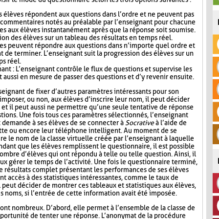
s élèves répondent aux questions dans l’ordre et ne peuvent pas
s commentaires notés au préalable par l’enseignant pour chacune
es aux élèves instantanément après que la réponse soit soumise.
ion des élèves sur un tableau des résultats en temps réel.
ves peuvent répondre aux questions dans n’importe quel ordre et
t de terminer. L’enseignant suit la progression des élèves sur un
ps réel.
nt : L’enseignant contrôle le flux de questions et supervise les
t aussi en mesure de passer des questions et d’y revenir ensuite.
seignant de fixer d’autres paramètres intéressants pour son
mposer, ou non, aux élèves d’inscrire leur nom, il peut décider
n, et il peut aussi ne permettre qu’une seule tentative de réponse
tions. Une fois tous ces paramètres sélectionnés, l’enseignant
t demande à ses élèves de se connecter à
Socrative
à l’aide de
lette ou encore leur téléphone intelligent. Au moment de se
re le nom de la classe virtuelle créée par l’enseignant à laquelle
ndant que les élèves remplissent le questionnaire, il est possible
ombre d’élèves qui ont répondu à telle ou telle question. Ainsi, il
ux gérer le temps de l’activité. Une fois le questionnaire terminé,
de résultats complet présentant les performances de ses élèves
nt accès à des statistiques intéressantes, comme le taux de
l peut décider de montrer ces tableaux et statistiques aux élèves,
s noms, si l’entrée de cette information avait été imposée.
ont nombreux. D’abord, elle permet à l’ensemble de la classe de
l’opportunité de tenter une réponse. L’anonymat de la procédure