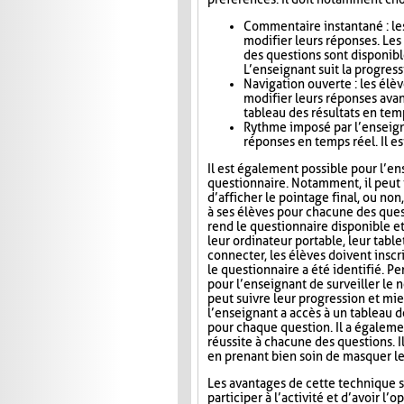
Commentaire instantané : le
modifier leurs réponses. Le
des questions sont disponibl
L’enseignant suit la progress
Navigation ouverte : les élè
modifier leurs réponses avan
tableau des résultats en tem
Rythme imposé par l’enseigna
réponses en temps réel. Il es
Il est également possible pour l’en
questionnaire. Notamment, il peut i
d’afficher le pointage final, ou no
à ses élèves pour chacune des ques
rend le questionnaire disponible e
leur ordinateur portable, leur tab
connecter, les élèves doivent inscri
le questionnaire a été identifié. Pe
pour l’enseignant de surveiller le n
peut suivre leur progression et mie
l’enseignant a accès à un tableau 
pour chaque question. Il a égaleme
réussite à chacune des questions. I
en prenant bien soin de masquer le
Les avantages de cette technique s
participer à l’activité et d’avoir 