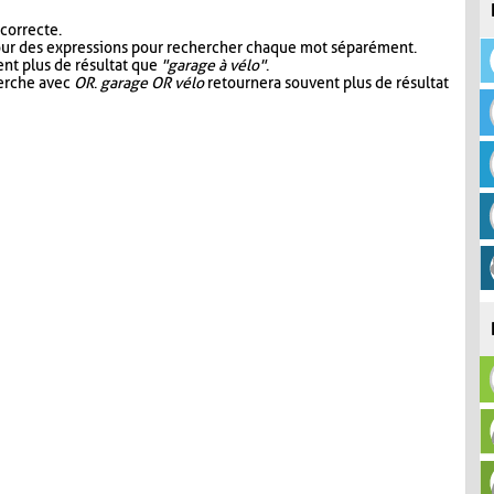
 correcte.
our des expressions pour rechercher chaque mot séparément.
nt plus de résultat que
"garage à vélo"
.
herche avec
OR
.
garage OR vélo
retournera souvent plus de résultat