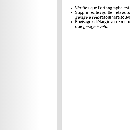
Vérifiez que l'orthographe est
Supprimez les guillemets aut
garage à vélo
retournera souve
Envisagez d'élargir votre rec
que
garage à vélo
.