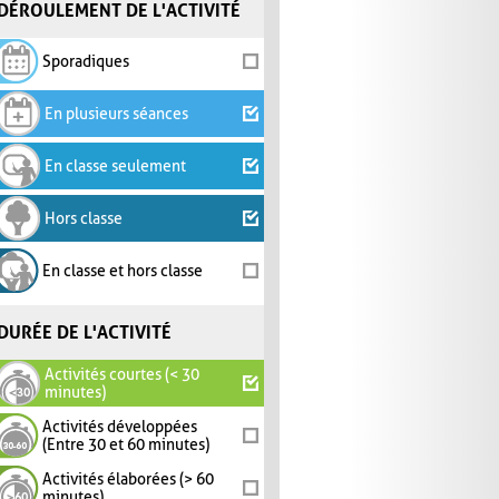
DÉROULEMENT DE L'ACTIVITÉ
Sporadiques
En plusieurs séances
En classe seulement
Hors classe
En classe et hors classe
DURÉE DE L'ACTIVITÉ
Activités courtes (< 30
minutes)
Activités développées
(Entre 30 et 60 minutes)
Activités élaborées (> 60
minutes)