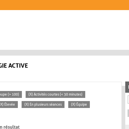
IE ACTIVE
oupe (> 100)
(X) Activités courtes (< 30 minutes)
(X) Élevée
(X) En plusieurs séances
(X) Équipe
n résultat