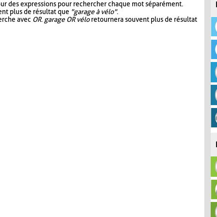
our des expressions pour rechercher chaque mot séparément.
nt plus de résultat que
"garage à vélo"
.
herche avec
OR
.
garage OR vélo
retournera souvent plus de résultat