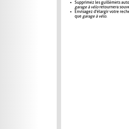
Supprimez les guillemets aut
garage à vélo
retournera souve
Envisagez d'élargir votre rec
que
garage à vélo
.