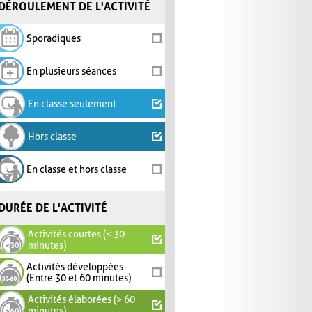
DÉROULEMENT DE L'ACTIVITÉ
Sporadiques
En plusieurs séances
En classe seulement
Hors classe
En classe et hors classe
DURÉE DE L'ACTIVITÉ
Activités courtes (< 30
minutes)
Activités développées
(Entre 30 et 60 minutes)
Activités élaborées (> 60
minutes)