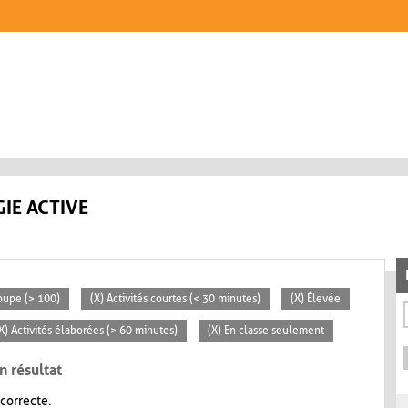
IE ACTIVE
oupe (> 100)
(X) Activités courtes (< 30 minutes)
(X) Élevée
X) Activités élaborées (> 60 minutes)
(X) En classe seulement
n résultat
 correcte.