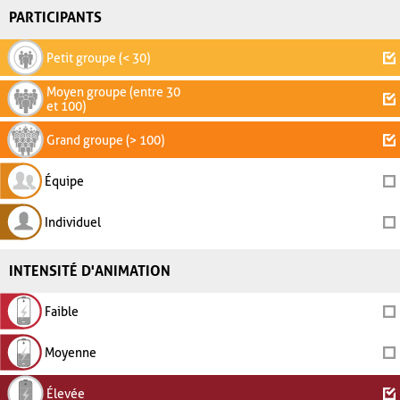
PARTICIPANTS
Petit groupe (< 30)
Moyen groupe (entre 30
et 100)
Grand groupe (> 100)
Équipe
Individuel
INTENSITÉ D'ANIMATION
Faible
Moyenne
Élevée