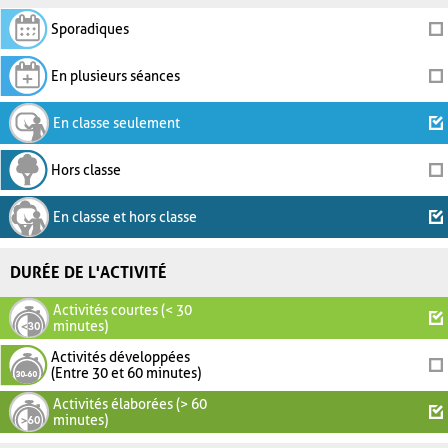
Sporadiques
En plusieurs séances
En classe seulement
Hors classe
En classe et hors classe
DURÉE DE L'ACTIVITÉ
Activités courtes (< 30
minutes)
Activités développées
(Entre 30 et 60 minutes)
Activités élaborées (> 60
minutes)