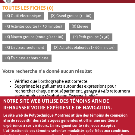
TOUTES LES FICHES (0)
(X) Outil électronique
(X) Grand groupe (> 100)
(X) Activités courtes (< 30 minutes)
(X) Élevée
(X) Moyen groupe (entre 30 et 100)
(X) Petit groupe (< 30)
(X) En classe seulement
(X) Activités élaborées (> 60 minutes)
(X) En classe et hors classe
Votre recherche n'a donné aucun résultat
Vérifiez que l'orthographe est correcte.
Supprimez les guillemets autour des expressions pour
rechercher chaque mot séparément.
garage à vélo
retournera
souvent plus de résultat que
"garage à vélo"
.
NOTRE SITE WEB UTILISE DES TÉMOINS AFIN DE
Envisagez d'élargir votre recherche avec
OR
.
garage OR vélo
retournera souvent plus de résultat que
garage à vélo
.
REHAUSSER VOTRE EXPÉRIENCE DE NAVIGATION.
Le site web de Polytechnique Montréal utilise des témoins de connexion
afin de recueillir des statistiques générales et offrir une meilleure
expérience à ses visiteurs. En naviguant sur le site, vous acceptez
l’utilisation de ces témoins selon les modalités spécifiées aux conditions