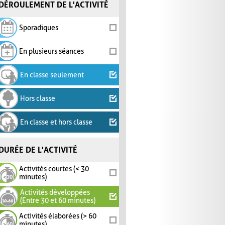
DÉROULEMENT DE L'ACTIVITÉ
Sporadiques
En plusieurs séances
En classe seulement
Hors classe
En classe et hors classe
DURÉE DE L'ACTIVITÉ
Activités courtes (< 30
minutes)
Activités développées
(Entre 30 et 60 minutes)
Activités élaborées (> 60
minutes)