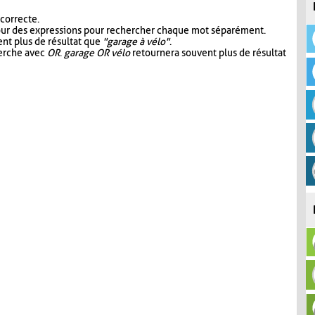
 correcte.
our des expressions pour rechercher chaque mot séparément.
nt plus de résultat que
"garage à vélo"
.
herche avec
OR
.
garage OR vélo
retournera souvent plus de résultat