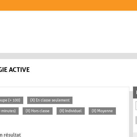
IE ACTIVE
oupe (> 100)
(X) En classe seulement
0 minutes)
(X) Hors classe
(X) Individuel
(X) Moyenne
n résultat