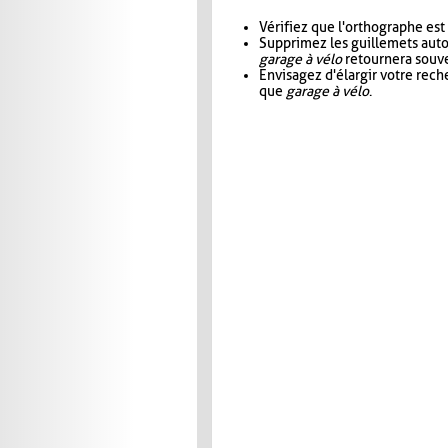
Vérifiez que l'orthographe est
Supprimez les guillemets aut
garage à vélo
retournera souve
Envisagez d'élargir votre rec
que
garage à vélo
.