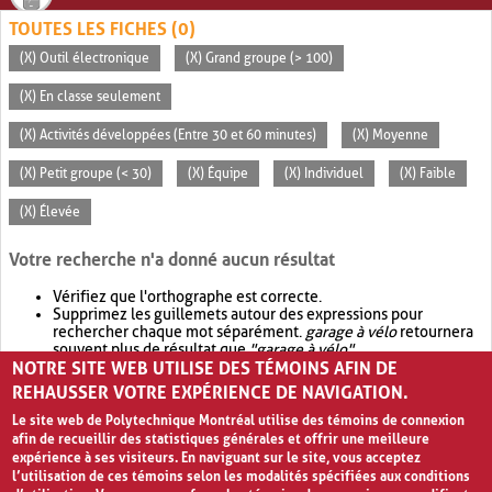
TOUTES LES FICHES (0)
(X) Outil électronique
(X) Grand groupe (> 100)
(X) En classe seulement
(X) Activités développées (Entre 30 et 60 minutes)
(X) Moyenne
(X) Petit groupe (< 30)
(X) Équipe
(X) Individuel
(X) Faible
(X) Élevée
Votre recherche n'a donné aucun résultat
Vérifiez que l'orthographe est correcte.
Supprimez les guillemets autour des expressions pour
rechercher chaque mot séparément.
garage à vélo
retournera
souvent plus de résultat que
"garage à vélo"
.
NOTRE SITE WEB UTILISE DES TÉMOINS AFIN DE
Envisagez d'élargir votre recherche avec
OR
.
garage OR vélo
retournera souvent plus de résultat que
garage à vélo
.
REHAUSSER VOTRE EXPÉRIENCE DE NAVIGATION.
Le site web de Polytechnique Montréal utilise des témoins de connexion
afin de recueillir des statistiques générales et offrir une meilleure
expérience à ses visiteurs. En naviguant sur le site, vous acceptez
l’utilisation de ces témoins selon les modalités spécifiées aux conditions