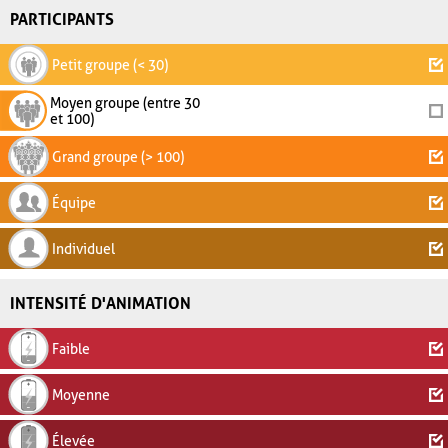
PARTICIPANTS
Petit groupe (< 30)
Moyen groupe (entre 30
et 100)
Grand groupe (> 100)
Équipe
Individuel
INTENSITÉ D'ANIMATION
Faible
Moyenne
Élevée