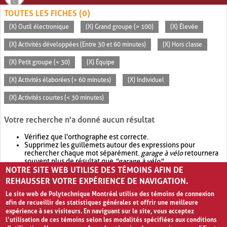
TOUTES LES FICHES (0)
(X) Outil électronique
(X) Grand groupe (> 100)
(X) Élevée
(X) Activités développées (Entre 30 et 60 minutes)
(X) Hors classe
(X) Petit groupe (< 30)
(X) Équipe
(X) Activités élaborées (> 60 minutes)
(X) Individuel
(X) Activités courtes (< 30 minutes)
Votre recherche n'a donné aucun résultat
Vérifiez que l'orthographe est correcte.
Supprimez les guillemets autour des expressions pour
rechercher chaque mot séparément.
garage à vélo
retournera
souvent plus de résultat que
"garage à vélo"
.
NOTRE SITE WEB UTILISE DES TÉMOINS AFIN DE
Envisagez d'élargir votre recherche avec
OR
.
garage OR vélo
retournera souvent plus de résultat que
garage à vélo
.
REHAUSSER VOTRE EXPÉRIENCE DE NAVIGATION.
Le site web de Polytechnique Montréal utilise des témoins de connexion
afin de recueillir des statistiques générales et offrir une meilleure
expérience à ses visiteurs. En naviguant sur le site, vous acceptez
l’utilisation de ces témoins selon les modalités spécifiées aux conditions