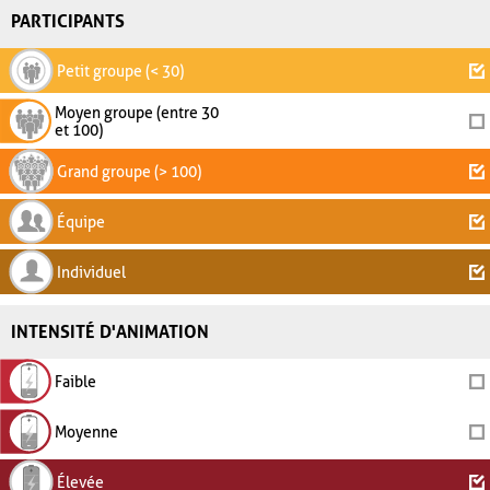
PARTICIPANTS
Petit groupe (< 30)
Moyen groupe (entre 30
et 100)
Grand groupe (> 100)
Équipe
Individuel
INTENSITÉ D'ANIMATION
Faible
Moyenne
Élevée