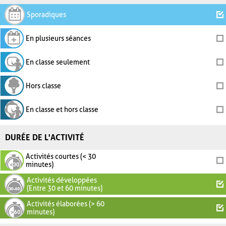
Sporadiques
En plusieurs séances
En classe seulement
Hors classe
En classe et hors classe
DURÉE DE L'ACTIVITÉ
Activités courtes (< 30
minutes)
Activités développées
(Entre 30 et 60 minutes)
Activités élaborées (> 60
minutes)