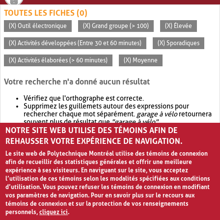
TOUTES LES FICHES (0)
(X) Outil électronique
(X) Grand groupe (> 100)
(X) Élevée
(X) Activités développées (Entre 30 et 60 minutes)
(X) Sporadiques
(X) Activités élaborées (> 60 minutes)
(X) Moyenne
Votre recherche n'a donné aucun résultat
Vérifiez que l'orthographe est correcte.
Supprimez les guillemets autour des expressions pour
rechercher chaque mot séparément.
garage à vélo
retournera
souvent plus de résultat que
"garage à vélo"
.
NOTRE SITE WEB UTILISE DES TÉMOINS AFIN DE
Envisagez d'élargir votre recherche avec
OR
.
garage OR vélo
retournera souvent plus de résultat que
garage à vélo
.
REHAUSSER VOTRE EXPÉRIENCE DE NAVIGATION.
Le site web de Polytechnique Montréal utilise des témoins de connexion
afin de recueillir des statistiques générales et offrir une meilleure
expérience à ses visiteurs. En naviguant sur le site, vous acceptez
l’utilisation de ces témoins selon les modalités spécifiées aux conditions
d’utilisation. Vous pouvez refuser les témoins de connexion en modifiant
vos paramètres de navigation. Pour en savoir plus sur le recours aux
témoins de connexion et sur la protection de vos renseignements
personnels,
cliquez ici
.
Avis de confidentialité et conditions d’utilisation