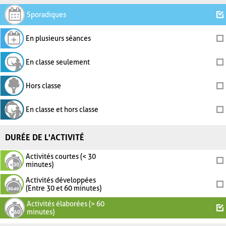
Sporadiques
En plusieurs séances
En classe seulement
Hors classe
En classe et hors classe
DURÉE DE L'ACTIVITÉ
Activités courtes (< 30
minutes)
Activités développées
(Entre 30 et 60 minutes)
Activités élaborées (> 60
minutes)