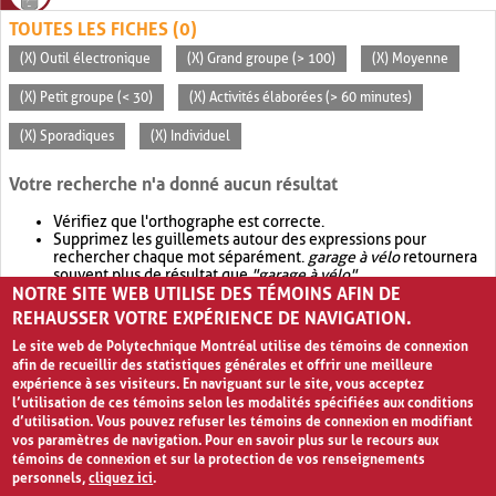
TOUTES LES FICHES (0)
(X) Outil électronique
(X) Grand groupe (> 100)
(X) Moyenne
(X) Petit groupe (< 30)
(X) Activités élaborées (> 60 minutes)
(X) Sporadiques
(X) Individuel
Votre recherche n'a donné aucun résultat
Vérifiez que l'orthographe est correcte.
Supprimez les guillemets autour des expressions pour
rechercher chaque mot séparément.
garage à vélo
retournera
souvent plus de résultat que
"garage à vélo"
.
NOTRE SITE WEB UTILISE DES TÉMOINS AFIN DE
Envisagez d'élargir votre recherche avec
OR
.
garage OR vélo
retournera souvent plus de résultat que
garage à vélo
.
REHAUSSER VOTRE EXPÉRIENCE DE NAVIGATION.
Le site web de Polytechnique Montréal utilise des témoins de connexion
afin de recueillir des statistiques générales et offrir une meilleure
expérience à ses visiteurs. En naviguant sur le site, vous acceptez
l’utilisation de ces témoins selon les modalités spécifiées aux conditions
d’utilisation. Vous pouvez refuser les témoins de connexion en modifiant
vos paramètres de navigation. Pour en savoir plus sur le recours aux
témoins de connexion et sur la protection de vos renseignements
personnels,
cliquez ici
.
Avis de confidentialité et conditions d’utilisation