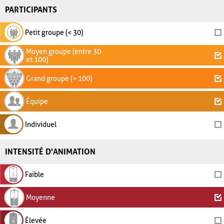
PARTICIPANTS
Petit groupe (< 30)
Moyen groupe (entre 30
et 100)
Grand groupe (> 100)
Équipe
Individuel
INTENSITÉ D'ANIMATION
Faible
Moyenne
Élevée