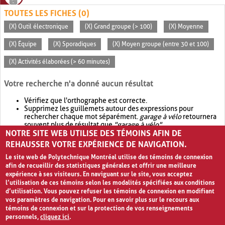
TOUTES LES FICHES (0)
(X) Outil électronique
(X) Grand groupe (> 100)
(X) Moyenne
(X) Équipe
(X) Sporadiques
(X) Moyen groupe (entre 30 et 100)
(X) Activités élaborées (> 60 minutes)
Votre recherche n'a donné aucun résultat
Vérifiez que l'orthographe est correcte.
Supprimez les guillemets autour des expressions pour
rechercher chaque mot séparément.
garage à vélo
retournera
souvent plus de résultat que
"garage à vélo"
.
NOTRE SITE WEB UTILISE DES TÉMOINS AFIN DE
Envisagez d'élargir votre recherche avec
OR
.
garage OR vélo
retournera souvent plus de résultat que
garage à vélo
.
REHAUSSER VOTRE EXPÉRIENCE DE NAVIGATION.
Le site web de Polytechnique Montréal utilise des témoins de connexion
afin de recueillir des statistiques générales et offrir une meilleure
expérience à ses visiteurs. En naviguant sur le site, vous acceptez
l’utilisation de ces témoins selon les modalités spécifiées aux conditions
d’utilisation. Vous pouvez refuser les témoins de connexion en modifiant
vos paramètres de navigation. Pour en savoir plus sur le recours aux
témoins de connexion et sur la protection de vos renseignements
personnels,
cliquez ici
.
Avis de confidentialité et conditions d’utilisation