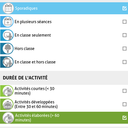
Sporadiques
En plusieurs séances
En classe seulement
Hors classe
En classe et hors classe
DURÉE DE L'ACTIVITÉ
Activités courtes (< 30
minutes)
Activités développées
(Entre 30 et 60 minutes)
Activités élaborées (> 60
minutes)