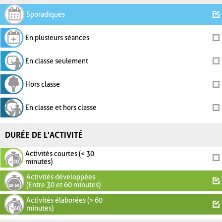
Sporadiques
En plusieurs séances
En classe seulement
Hors classe
En classe et hors classe
DURÉE DE L'ACTIVITÉ
Activités courtes (< 30
minutes)
Activités développées
(Entre 30 et 60 minutes)
Activités élaborées (> 60
minutes)