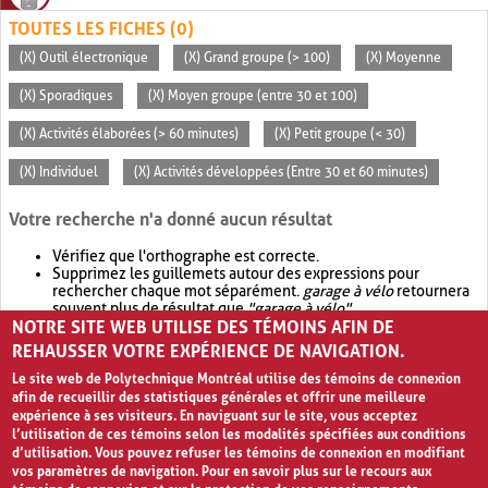
TOUTES LES FICHES (0)
(X) Outil électronique
(X) Grand groupe (> 100)
(X) Moyenne
(X) Sporadiques
(X) Moyen groupe (entre 30 et 100)
(X) Activités élaborées (> 60 minutes)
(X) Petit groupe (< 30)
(X) Individuel
(X) Activités développées (Entre 30 et 60 minutes)
Votre recherche n'a donné aucun résultat
Vérifiez que l'orthographe est correcte.
Supprimez les guillemets autour des expressions pour
rechercher chaque mot séparément.
garage à vélo
retournera
souvent plus de résultat que
"garage à vélo"
.
NOTRE SITE WEB UTILISE DES TÉMOINS AFIN DE
Envisagez d'élargir votre recherche avec
OR
.
garage OR vélo
retournera souvent plus de résultat que
garage à vélo
.
REHAUSSER VOTRE EXPÉRIENCE DE NAVIGATION.
Le site web de Polytechnique Montréal utilise des témoins de connexion
afin de recueillir des statistiques générales et offrir une meilleure
expérience à ses visiteurs. En naviguant sur le site, vous acceptez
l’utilisation de ces témoins selon les modalités spécifiées aux conditions
d’utilisation. Vous pouvez refuser les témoins de connexion en modifiant
vos paramètres de navigation. Pour en savoir plus sur le recours aux