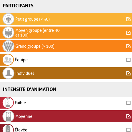
PARTICIPANTS
Petit groupe (< 30)
Moyen groupe (entre 30
et 100)
Grand groupe (> 100)
Équipe
Individuel
INTENSITÉ D'ANIMATION
Faible
Moyenne
Élevée