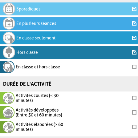
Sporadiques
En plusieurs séances
En classe seulement
Hors classe
En classe et hors classe
DURÉE DE L'ACTIVITÉ
Activités courtes (< 30
minutes)
Activités développées
(Entre 30 et 60 minutes)
Activités élaborées (> 60
minutes)