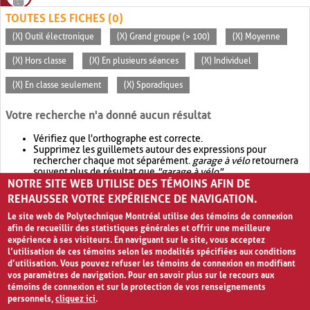
TOUTES LES FICHES (0)
(X) Outil électronique
(X) Grand groupe (> 100)
(X) Moyenne
(X) Hors classe
(X) En plusieurs séances
(X) Individuel
(X) En classe seulement
(X) Sporadiques
Votre recherche n'a donné aucun résultat
Vérifiez que l'orthographe est correcte.
Supprimez les guillemets autour des expressions pour
rechercher chaque mot séparément.
garage à vélo
retournera
souvent plus de résultat que
"garage à vélo"
.
NOTRE SITE WEB UTILISE DES TÉMOINS AFIN DE
Envisagez d'élargir votre recherche avec
OR
.
garage OR vélo
retournera souvent plus de résultat que
garage à vélo
.
REHAUSSER VOTRE EXPÉRIENCE DE NAVIGATION.
Le site web de Polytechnique Montréal utilise des témoins de connexion
afin de recueillir des statistiques générales et offrir une meilleure
expérience à ses visiteurs. En naviguant sur le site, vous acceptez
l’utilisation de ces témoins selon les modalités spécifiées aux conditions
d’utilisation. Vous pouvez refuser les témoins de connexion en modifiant
vos paramètres de navigation. Pour en savoir plus sur le recours aux
témoins de connexion et sur la protection de vos renseignements
personnels,
cliquez ici
.
Avis de confidentialité et conditions d’utilisation