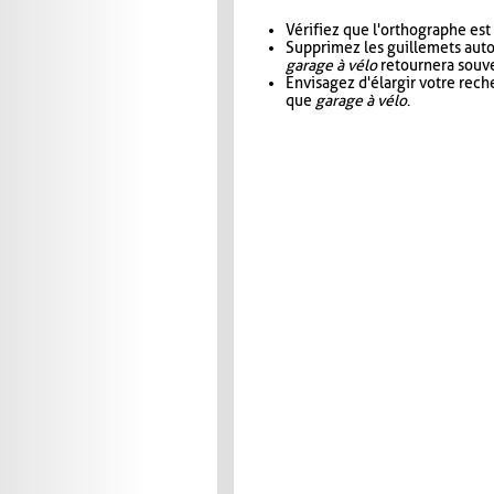
Vérifiez que l'orthographe est
Supprimez les guillemets aut
garage à vélo
retournera souve
Envisagez d'élargir votre rec
que
garage à vélo
.