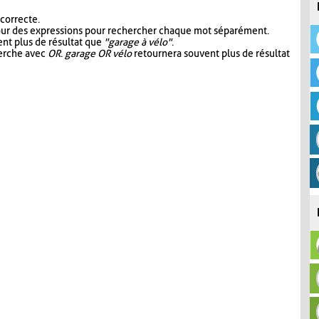
 correcte.
our des expressions pour rechercher chaque mot séparément.
nt plus de résultat que
"garage à vélo"
.
herche avec
OR
.
garage OR vélo
retournera souvent plus de résultat