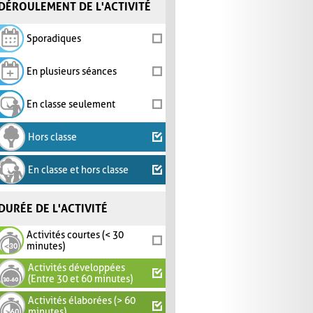
DÉROULEMENT DE L'ACTIVITÉ
Sporadiques
En plusieurs séances
En classe seulement
Hors classe
En classe et hors classe
DURÉE DE L'ACTIVITÉ
Activités courtes (< 30
minutes)
Activités développées
(Entre 30 et 60 minutes)
Activités élaborées (> 60
minutes)