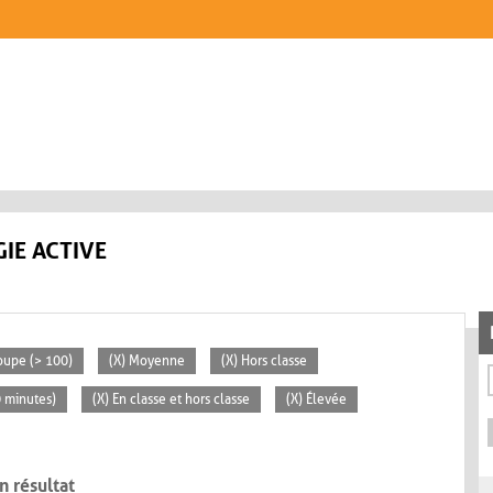
IE ACTIVE
oupe (> 100)
(X) Moyenne
(X) Hors classe
0 minutes)
(X) En classe et hors classe
(X) Élevée
n résultat