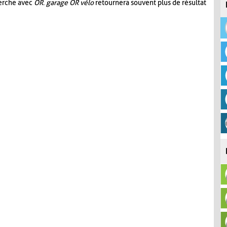
herche avec
OR
.
garage OR vélo
retournera souvent plus de résultat