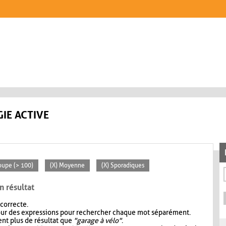
IE ACTIVE
oupe (> 100)
(X) Moyenne
(X) Sporadiques
n résultat
 correcte.
our des expressions pour rechercher chaque mot séparément.
nt plus de résultat que
"garage à vélo"
.