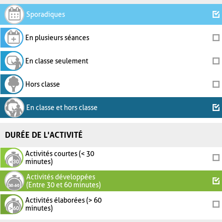
Sporadiques
En plusieurs séances
En classe seulement
Hors classe
En classe et hors classe
DURÉE DE L'ACTIVITÉ
Activités courtes (< 30
minutes)
Activités développées
(Entre 30 et 60 minutes)
Activités élaborées (> 60
minutes)