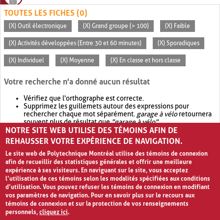
TOUTES LES FICHES (0)
(X) Outil électronique
(X) Grand groupe (> 100)
(X) Faible
(X) Activités développées (Entre 30 et 60 minutes)
(X) Sporadiques
(X) Individuel
(X) Moyenne
(X) En classe et hors classe
Votre recherche n'a donné aucun résultat
Vérifiez que l'orthographe est correcte.
Supprimez les guillemets autour des expressions pour
rechercher chaque mot séparément.
garage à vélo
retournera
souvent plus de résultat que
"garage à vélo"
.
NOTRE SITE WEB UTILISE DES TÉMOINS AFIN DE
Envisagez d'élargir votre recherche avec
OR
.
garage OR vélo
retournera souvent plus de résultat que
garage à vélo
.
REHAUSSER VOTRE EXPÉRIENCE DE NAVIGATION.
Le site web de Polytechnique Montréal utilise des témoins de connexion
afin de recueillir des statistiques générales et offrir une meilleure
expérience à ses visiteurs. En naviguant sur le site, vous acceptez
l’utilisation de ces témoins selon les modalités spécifiées aux conditions
d’utilisation. Vous pouvez refuser les témoins de connexion en modifiant
vos paramètres de navigation. Pour en savoir plus sur le recours aux
témoins de connexion et sur la protection de vos renseignements
personnels,
cliquez ici
.
Avis de confidentialité et conditions d’utilisation