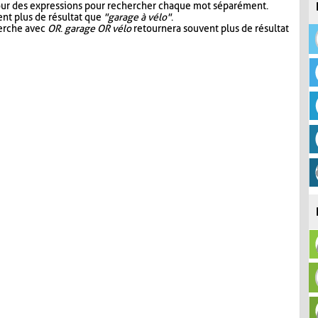
our des expressions pour rechercher chaque mot séparément.
nt plus de résultat que
"garage à vélo"
.
herche avec
OR
.
garage OR vélo
retournera souvent plus de résultat