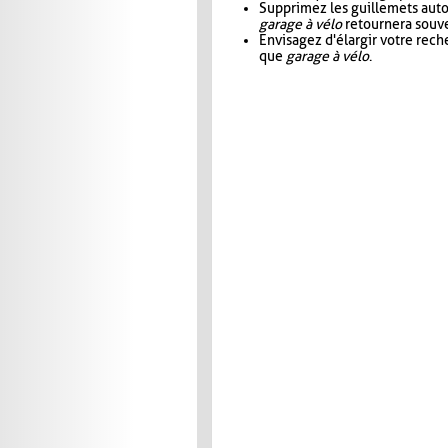
Supprimez les guillemets aut
garage à vélo
retournera souve
Envisagez d'élargir votre rec
que
garage à vélo
.