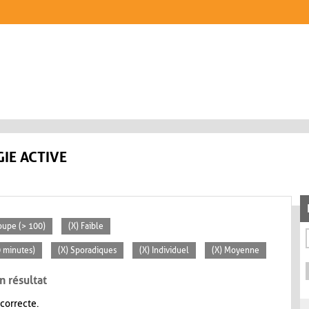
IE ACTIVE
oupe (> 100)
(X) Faible
0 minutes)
(X) Sporadiques
(X) Individuel
(X) Moyenne
n résultat
 correcte.