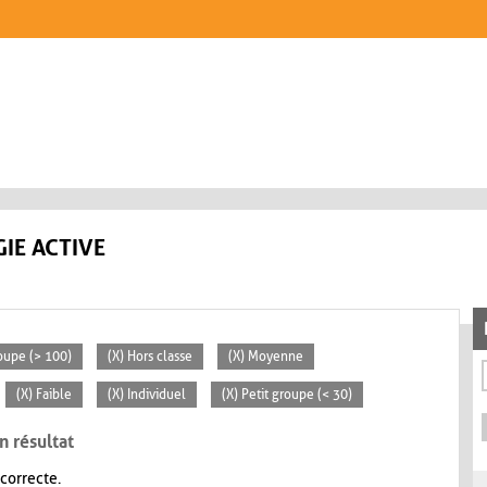
IE ACTIVE
oupe (> 100)
(X) Hors classe
(X) Moyenne
(X) Faible
(X) Individuel
(X) Petit groupe (< 30)
n résultat
 correcte.