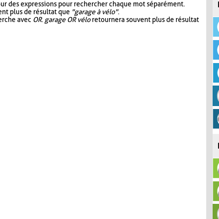
our des expressions pour rechercher chaque mot séparément.
nt plus de résultat que
"garage à vélo"
.
herche avec
OR
.
garage OR vélo
retournera souvent plus de résultat