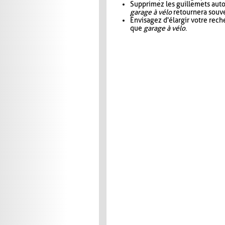
Supprimez les guillemets aut
garage à vélo
retournera souve
Envisagez d'élargir votre rec
que
garage à vélo
.