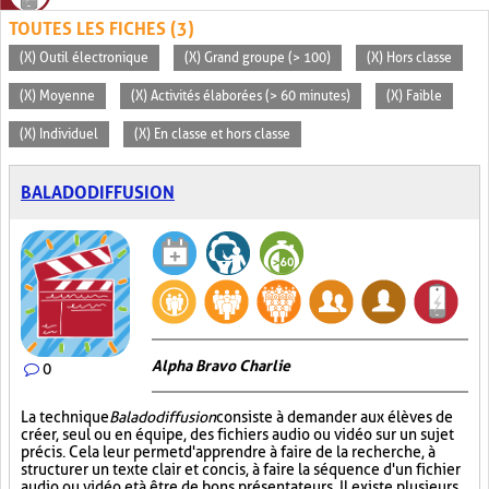
TOUTES LES FICHES (3)
(X) Outil électronique
(X) Grand groupe (> 100)
(X) Hors classe
(X) Moyenne
(X) Activités élaborées (> 60 minutes)
(X) Faible
(X) Individuel
(X) En classe et hors classe
BALADODIFFUSION
Alpha Bravo Charlie
0
La technique
Baladodiffusion
consiste à demander aux élèves de
créer, seul ou en équipe, des fichiers audio ou vidéo sur un sujet
précis. Cela leur permet d'apprendre à faire de la recherche, à
structurer un texte clair et concis, à faire la séquence d'un fichier
audio ou vidéo et à être de bons présentateurs. Il existe plusieurs