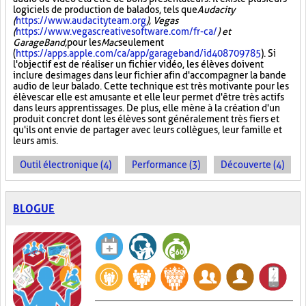
logiciels de production de balados, tels que
Audacity
(
https://www.audacityteam.org
), Vegas
(
https://www.vegascreativesoftware.com/fr-ca/
) et
GarageBand,
pour les
Mac
seulement
(
https://apps.apple.com/ca/app/garageband/id408709785
). Si
l'objectif est de réaliser un fichier vidéo, les élèves doivent
inclure des images dans leur fichier afin d'accompagner la bande
audio de leur balado. Cette technique est très motivante pour les
élèves car elle est amusante et elle leur permet d'être très actifs
dans leurs apprentissages. De plus, elle mène à la création d'un
produit concret dont les élèves sont généralement très fiers et
qu'ils ont envie de partager avec leurs collègues, leur famille et
leurs amis.
Outil électronique (4)
Performance (3)
Découverte (4)
BLOGUE